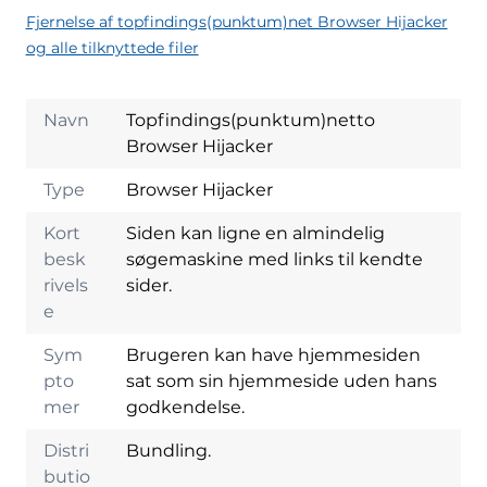
Fjernelse af topfindings(punktum)net Browser Hijacker
og alle tilknyttede filer
Navn
Topfindings(punktum)netto
Browser Hijacker
Type
Browser Hijacker
Kort
Siden kan ligne en almindelig
besk
søgemaskine med links til kendte
rivels
sider.
e
Sym
Brugeren kan have hjemmesiden
pto
sat som sin hjemmeside uden hans
mer
godkendelse.
Distri
Bundling.
butio