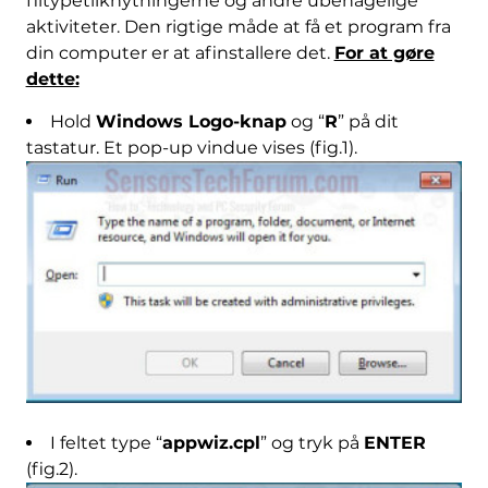
filtypetilknytningerne og andre ubehagelige
aktiviteter. Den rigtige måde at få et program fra
din computer er at afinstallere det.
For at gøre
dette:
Hold
Windows Logo-knap
og “
R
” på dit
tastatur. Et pop-up vindue vises (fig.1).
I feltet type “
appwiz.cpl
” og tryk på
ENTER
(fig.2).