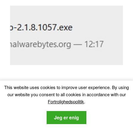
Trin 3:
Når du har downloadet opsætningen,
This website uses cookies to improve user experience
.
By using
simpelthen
åbne den
.
our website you consent to all cookies in accordance with our
Trin 4:
Installatøren skal vises. Klik på
'Næste’
knap.
Fortrolighedspolitik
.
Jeg er enig