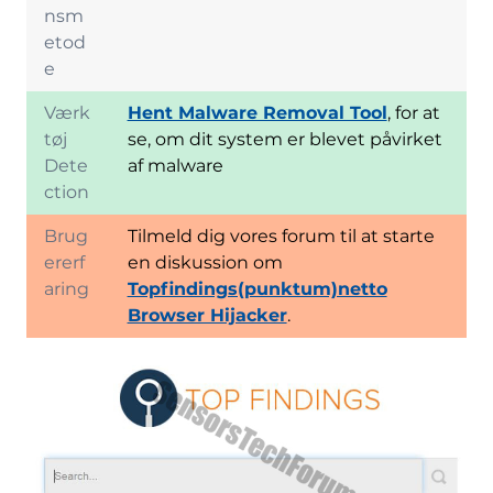
nsm
etod
e
Værk
Hent Malware Removal Tool
, for at
tøj
se, om dit system er blevet påvirket
Dete
af malware
ction
Brug
Tilmeld dig vores forum til at starte
ererf
en diskussion om
aring
Topfindings(punktum)netto
Browser Hijacker
.