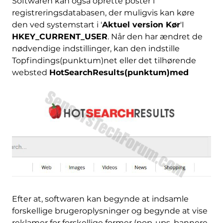
Softwaren kan også oprette poster i
registreringsdatabasen, der muligvis kan køre
den ved systemstart i '
Aktuel version Kør
'I
HKEY_CURRENT_USER
. Når den har ændret de
nødvendige indstillinger, kan den indstille
Topfindings(punktum)net eller det tilhørende
websted
HotSearchResults(punktum)med
Efter at, softwaren kan begynde at indsamle
forskellige brugeroplysninger og begynde at vise
reklamer for forskellige former (pop-ups, bannere,