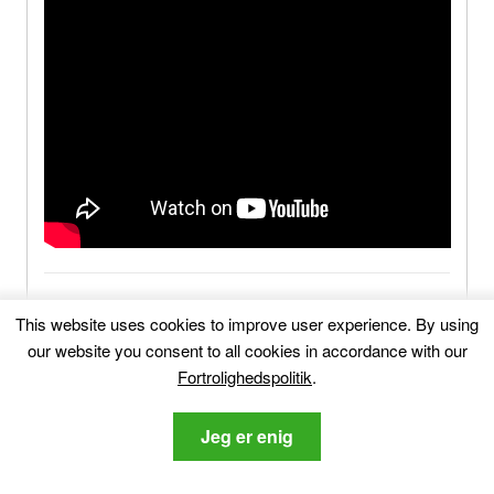
This website uses cookies to improve user experience
.
By using
our website you consent to all cookies in accordance with our
Wowstart.online-FAQ
Fortrolighedspolitik
.
What Is Wowstart.online
?
Jeg er enig
What Are the Symptoms of