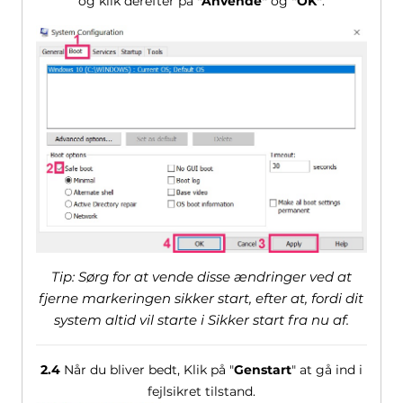
og klik derefter på
"Anvende"
og
"OK"
.
Tip: Sørg for at vende disse ændringer ved at
fjerne markeringen sikker start, efter at, fordi dit
system altid vil starte i Sikker start fra nu af.
2.4
Når du bliver bedt, Klik på "
Genstart
" at gå ind i
fejlsikret tilstand.