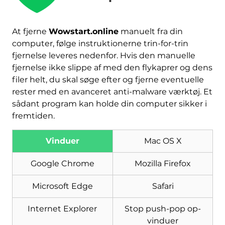
At fjerne
Wowstart.online
manuelt fra din
computer, følge instruktionerne trin-for-trin
Hent
fjernelse leveres nedenfor. Hvis den manuelle
Værktøj til fjernelse af
fjernelse ikke slippe af med den flykaprer og dens
malware
filer helt, du skal søge efter og fjerne eventuelle
rester med en avanceret anti-malware værktøj. Et
sådant program kan holde din computer sikker i
fremtiden.
Vinduer
Mac OS X
Google Chrome
Mozilla Firefox
Microsoft Edge
Safari
Internet Explorer
Stop push-pop op-
vinduer