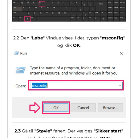
2.2 Den "
Løbe
" Vindue vises. I det, typen "
msconfig
"
og klik
OK
.
2.3
Gå til
"Støvle"
fanen. Der vælges
"Sikker start"