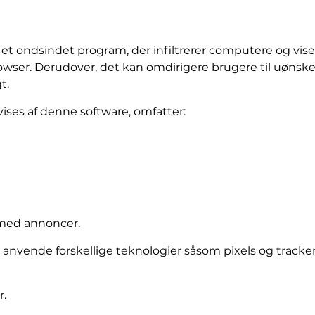
r et ondsindet program, der infiltrerer computere og v
wser. Derudover, det kan omdirigere brugere til uønsk
t.
ises af denne software, omfatter:
 med annoncer.
anvende forskellige teknologier såsom pixels og tracker
r.