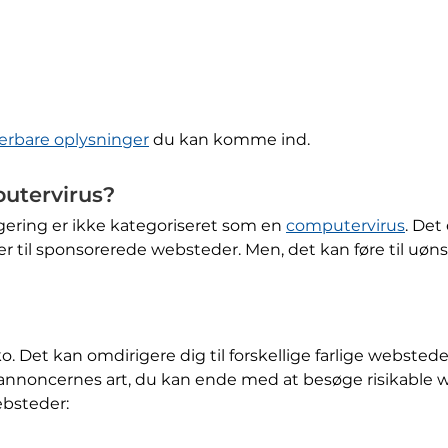
cerbare oplysninger
du kan komme ind.
putervirus?
gering er ikke kategoriseret som en
computervirus
. Det
 til sponsorerede websteder. Men, det kan føre til uøn
ko. Det kan omdirigere dig til forskellige farlige webste
 annoncernes art, du kan ende med at besøge risikable
ebsteder: