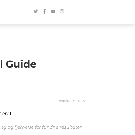
l Guide
SPECIAL TILBUD
ceret.
g og fjernelse for fundne resultater.