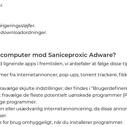
r.
rigeringssløjfer.
aredownloadordninger.
n computer mod Saniceproxic Adware?
lignende apps i fremtiden, vi anbefaler at følge disse ti
fra internetannoncer, pop-ups, torrent trackere, filde
ravælge skjulte indstillinger, der findes i “Brugerdefinere
at fravælge de fleste potentielt uønskede programmer (P
ige programmer.
eller usædvanlig internetannoncering, da disse annonc
ser.
e for brug omhyggeligt, når du installerer programmer.