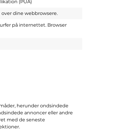
likation (PUA)
l over dine webbrowsere.
fer på internettet. Browser
ge måder, herunder ondsindede
ndsindede annoncer eller andre
eret med de seneste
ektioner.