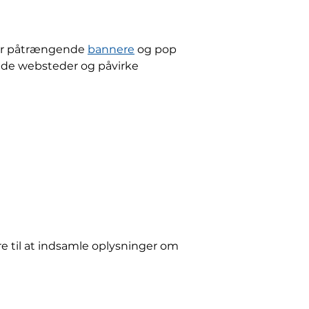
iser påtrængende
bannere
og pop
ede websteder og påvirke
e til at indsamle oplysninger om