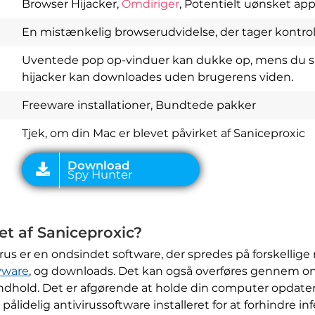
Browser Hijacker,
Omdiriger
, Potentielt uønsket app
En mistænkelig browserudvidelse, der tager kontro
Uventede pop op-vinduer kan dukke op, mens du sur
Download
Spy Hunter
hijacker kan downloades uden brugerens viden.
Freeware installationer, Bundtede pakker
Tjek, om din Mac er blevet påvirket af Saniceproxic
et af Saniceproxic?
rus er en ondsindet software, der spredes på forskelli
yware
, og downloads. Det kan også overføres gennem o
t indhold. Det er afgørende at holde din computer opdat
lidelig antivirussoftware installeret for at forhindre inf