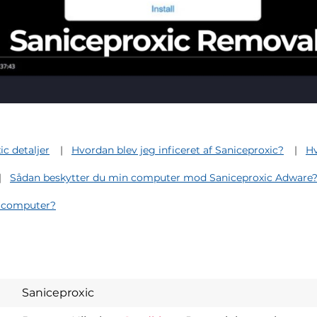
ic detaljer
Hvordan blev jeg inficeret af Saniceproxic?
Hv
Sådan beskytter du min computer mod Saniceproxic Adware
n computer?
Saniceproxic