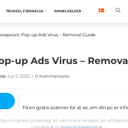
TRUSSEL FJERNELSE
ANMELDELSER
niceproxic Pop-up Ads Virus
– Removal Guide
op-up Ads Virus – Remova
ate
:
Juli 5, 2023
|
0 Kommentarer
Få en gratis scanner for at se, om din pc er infi
 dig mulighed, underlagt en 48-timers ventetid, en afhjælpnin
Læs
EULA
og
Fortrolighedspolitik