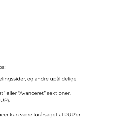
ps:
lingssider, og andre upålidelige
t” eller “Avanceret” sektioner.
UP).
er kan være forårsaget af PUP'er