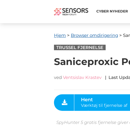
CYBER ​​NYHEDER
Hjem
>
Browser omdirigering
> Sa
TRUSSEL FJERNELSE
Saniceproxic P
ved
Ventsislav Krastev
|
Last Upd
Hent
Værktøj til fjernelse af
malware
SpyHunter 5 gratis fjernelse giver