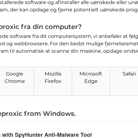
stallerede software og afinstaller alle uønskede eller 
gram, der kan opdage og fjerne potentielt uønskede pr
proxic fra din computer?
de software fra dit computersystem, vi anbefaler at følge 
nhed og webbrowsere. For den bedst mulige fjernelsesmet
ram til automatisk at scanne din maskine, opdage ondsin
Hent
Værktøj til fjernelse af
malware
Google
Mozilla
Microsoft
Safari
Chrome
Firefox
Edge
eproxic from Windows
.
c with SpyHunter Anti-Malware Tool