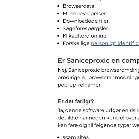
Browserdata.
Musebevægelser.
Downloadede filer.
Søgeforespørgsler.
Klikadfærd online.
Forskellige
personligt identifi
Er Saniceproxic en com
Nej, Saniceproxic browseromdiri
omdirigerer browseranmodninger
pop-up-reklamer.
Er det farligt?
Ja, denne software udgør en risi
det ikke har nogen kontrol over
kan føre dig til følgende typer w
scam sites.