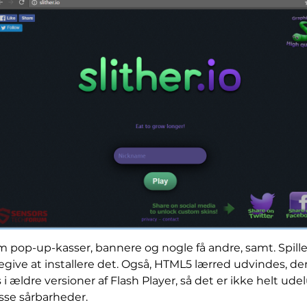
 pop-up-kasser, bannere og nogle få andre, samt. Spil
give at installere det. Også, HTML5 lærred udvindes, der 
 ældre versioner af Flash Player, så det er ikke helt udel
se sårbarheder.