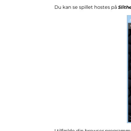
Du kan se spillet hostes på
Slithe
I tilfælde din browser program