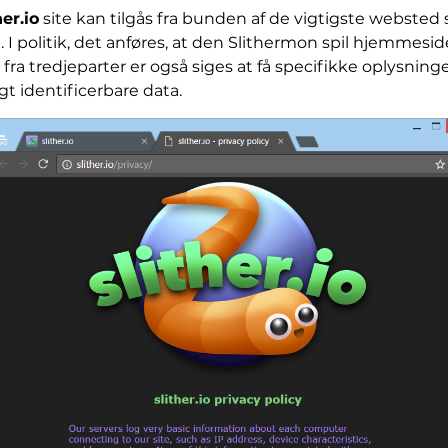
her.io
site kan tilgås fra bunden af ​​de vigtigste websted
 I politik, det anføres, at den Slithermon spil hjemmes
 fra tredjeparter er også siges at få specifikke oplysni
t identificerbare data.