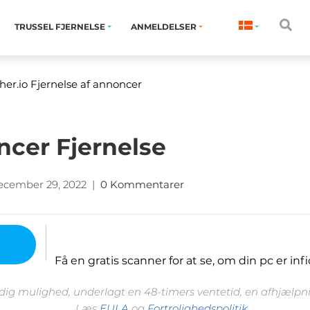
TRUSSEL FJERNELSE
ANMELDELSER
ther.io Fjernelse af annoncer
ncer Fjernelse
ecember 29, 2022
|
0 Kommentarer
Få en gratis scanner for at se, om din pc er infi
 dig mulighed, underlagt en 48-timers ventetid, en afhjælpnin
Læs
EULA
og
Fortrolighedspolitik