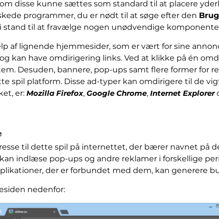
som disse kunne sættes som standard til at placere yder
nskede programmer, du er nødt til at søge efter den
Brug
re i stand til at fravælge nogen unødvendige komponente
lp af lignende hjemmesider, som er vært for sine annon
 kan have omdirigering links. Ved at klikke på én omdi
stem. Desuden, bannere, pop-ups samt flere former for 
ette spil platform. Disse ad-typer kan omdirigere til de v
et, er:
Mozilla Firefox
,
Google Chrome
,
Internet Explorer
e
esse til dette spil på internettet, der bærer navnet på
kan indlæse pop-ups og andre reklamer i forskellige 
applikationer, der er forbundet med dem, kan generere bu
esiden nedenfor: