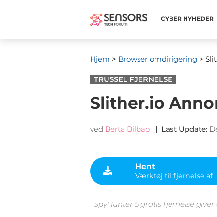
CYBER ​​NYHEDER
Hjem
>
Browser omdirigering
> Sli
TRUSSEL FJERNELSE
Slither.io Anno
ved
Berta Bilbao
|
Last Update
:
D
Hent
Værktøj til fjernelse af
malware
SpyHunter 5 gratis fjernelse giver