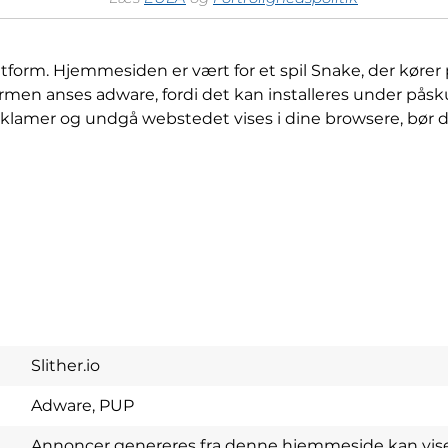
atform. Hjemmesiden er vært for et spil Snake, der kører
rmen anses adware, fordi det kan installeres under påsku
 reklamer og undgå webstedet vises i dine browsere, bør d
Slither.io
Adware, PUP
Annoncer genereres fra denne hjemmeside kan vis