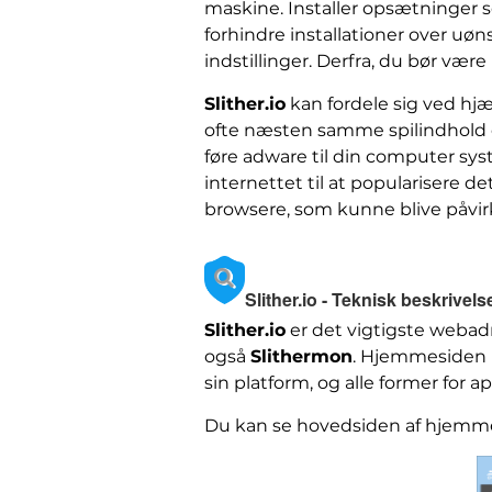
maskine. Installer opsætninger 
forhindre installationer over uø
indstillinger. Derfra, du bør væ
Slither.io
kan fordele sig ved hjæ
ofte næsten samme spilindhold og
føre adware til din computer sy
internettet til at popularisere d
browsere, som kunne blive påvirk
Slither.io - Teknisk beskrivels
Slither.io
er det vigtigste webadr
også
Slithermon
. Hjemmesiden 
sin platform, og alle former for 
Du kan se hovedsiden af ​​hjemm