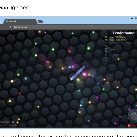
r.io
lige her:
mer og dit computersystem har nogen program i forbind