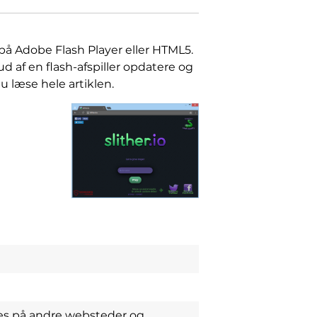
 på Adobe Flash Player eller HTML5.
d af en flash-afspiller opdatere og
u læse hele artiklen.
es på andre websteder og