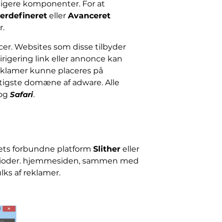
ligere komponenter. For at
erdefineret
eller
Avanceret
r.
cer. Websites som disse tilbyder
rigering link eller annonce kan
reklamer kunne placeres på
igtigste domæne af adware. Alle
og
Safari
.
 dets forbundne platform
Slither
eller
perioder. hjemmesiden, sammen med
lks af reklamer.