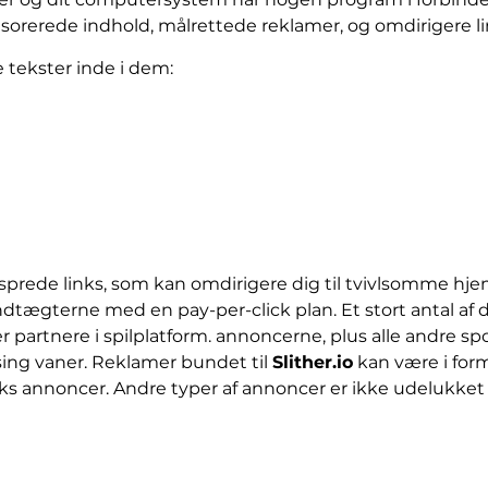
rerede indhold, målrettede reklamer, og omdirigere li
e tekster inde i dem:
ede links, som kan omdirigere dig til tvivlsomme hjemm
dtægterne med en pay-per-click plan. Et stort antal af d
 partnere i spilplatform. annoncerne, plus alle andre s
ing vaner. Reklamer bundet til
Slither.io
kan være i for
ks annoncer. Andre typer af annoncer er ikke udelukket f