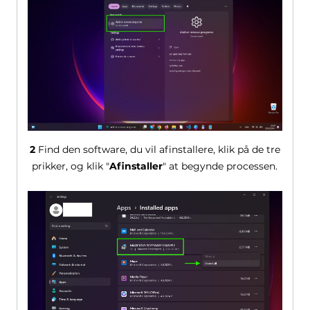
2
Find den software, du vil afinstallere, klik på de tre
prikker, og klik "
Afinstaller
" at begynde processen.