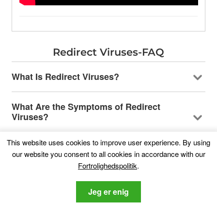
Redirect Viruses-FAQ
What Is Redirect Viruses
?
What Are the Symptoms of Redirect
Viruses
?
This website uses cookies to improve user experience
.
By using
Hvilke typer uønskede programmer findes
our website you consent to all cookies in accordance with our
der?
Fortrolighedspolitik
.
Hvad skal jeg gøre, hvis jeg har en "virus"
Jeg er enig
som Redirect Viruss?