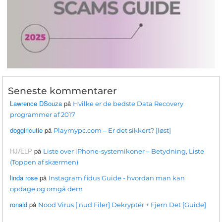
Seneste kommentarer
Lawrence DSouza
på
Hvilke er de bedste Data Recovery
programmer af 2017
doggirlcutie
på
Playmypc.com – Er det sikkert? [løst]
HJÆLP
på
Liste over iPhone-systemikoner – Betydning, Liste
(Toppen af ​​skærmen)
linda rose
på
Instagram fidus Guide - hvordan man kan
opdage og omgå dem
ronald
på
Nood Virus [.nud Filer] Dekryptér + Fjern Det [Guide]