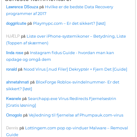
Lawrence DSouza
på
Hvilke er de bedste Data Recovery
programmer af 2017
doggirlcutie
på
Playmypc.com – Er det sikkert? [løst]
HJÆLP
på
Liste over iPhone-systemikoner – Betydning, Liste
(Toppen af ​​skærmen)
linda rose
på
Instagram fidus Guide - hvordan man kan
opdage og omgå dem
ronald
på
Nood Virus [.nud Filer] Dekryptér + Fjern Det [Guide]
ahmetahmati
på
BloxForge Roblox-svindelnummer- Er det
sikkert? [løst]
Kwanele
på
Searchapp.exe Virus Redirects Fjernelsestrin
[Gratis løsning]
Omogolo
på
Vejledning til fjernelse af Phumpauk.com-virus
Dennis
på
Lottingem.com pop op-vinduer Malware – Removal
Guide