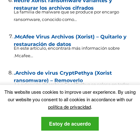
Retire Xorist ransomware variantes y
restaurar los archivos cifrados
La familia de malware que se produce por encargo
ransomware, conocido como...
.McAfee Virus Archivos (Xorist) – Quitarlo y
restauración de datos
En este artículo, encontrará más información sobre
.Mcafee...
.Archivo de virus CryptPethya (Xorist
ransomware) – Removerlo
.La extensión de archivo CryptPethya se coloca en todos
This website uses cookies to improve user experience
.
By using
sus archivos?...
our website you consent to all cookies in accordance with our
política de privacidad
.
Dejar un comentario
Estoy de acuerdo
Su dirección de correo electrónico no será
publicada.
Los campos necesarios están
marcados
*