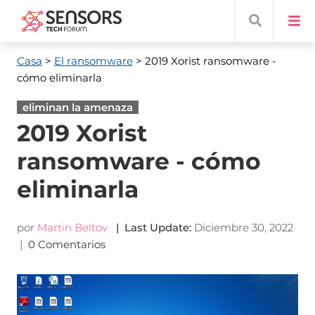
Casa
>
El ransomware
> 2019 Xorist ransomware -
cómo eliminarla
eliminan la amenaza
2019 Xorist
ransomware - cómo
eliminarla
por
Martin Beltov
|
Last Update
:
Diciembre 30, 2022
|
0 Comentarios