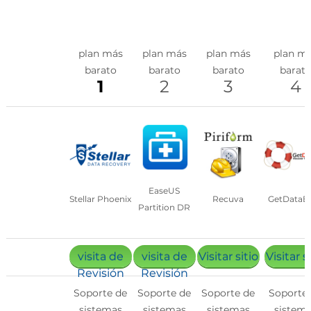
plan más
plan más
plan más
plan m
barato
barato
barato
barat
1
2
3
4
EaseUS
Stellar Phoenix
Recuva
GetDataB
Partition DR
visita de
visita de
Visitar sitio
Visitar s
Revisión
Revisión
Soporte de
Soporte de
Soporte de
Soporte
sistemas
sistemas
sistemas
sistem