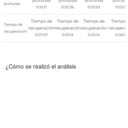
profunda
profunda
profunda
profun
profunda
0:13:21
0:02:36
0:03:02
0:03:06
Tiempo de
Tiempo de
Tiempo de
Tiempo 
Tiempo de
recuperación
recuperación
recuperación
recupera
recuperación
0:07:07
0:03:13
0:02:14
0:06:05
¿Cómo se realizó el análisis