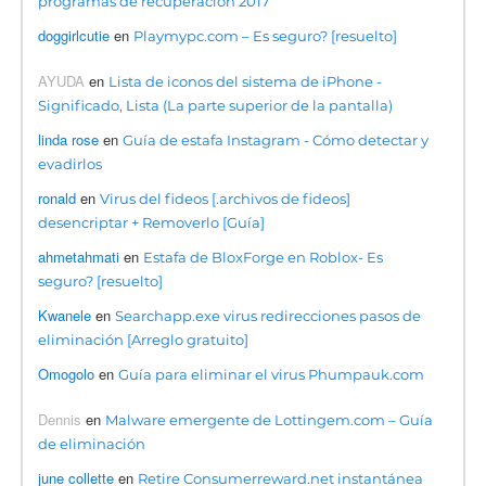
programas de recuperación 2017
doggirlcutie
en
Playmypc.com – Es seguro? [resuelto]
AYUDA
en
Lista de iconos del sistema de iPhone -
Significado, Lista (La parte superior de la pantalla)
linda rose
en
Guía de estafa Instagram - Cómo detectar y
evadirlos
ronald
en
Virus del fideos [.archivos de fideos]
desencriptar + Removerlo [Guía]
ahmetahmati
en
Estafa de BloxForge en Roblox- Es
seguro? [resuelto]
Kwanele
en
Searchapp.exe virus redirecciones pasos de
eliminación [Arreglo gratuito]
Omogolo
en
Guía para eliminar el virus Phumpauk.com
Dennis
en
Malware emergente de Lottingem.com – Guía
de eliminación
june collette
en
Retire Consumerreward.net instantánea