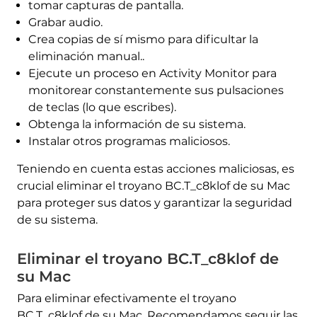
tomar capturas de pantalla.
Grabar audio.
Crea copias de sí mismo para dificultar la
eliminación manual..
Ejecute un proceso en Activity Monitor para
monitorear constantemente sus pulsaciones
de teclas (lo que escribes).
Obtenga la información de su sistema.
Instalar otros programas maliciosos.
Teniendo en cuenta estas acciones maliciosas, es
crucial eliminar el troyano BC.T_c8klof de su Mac
para proteger sus datos y garantizar la seguridad
de su sistema.
Eliminar el troyano BC.T_c8klof de
su Mac
Sacarlo en este momento
Para eliminar efectivamente el troyano
(MAC)
BC.T_c8klof de su Mac, Recomendamos seguir las