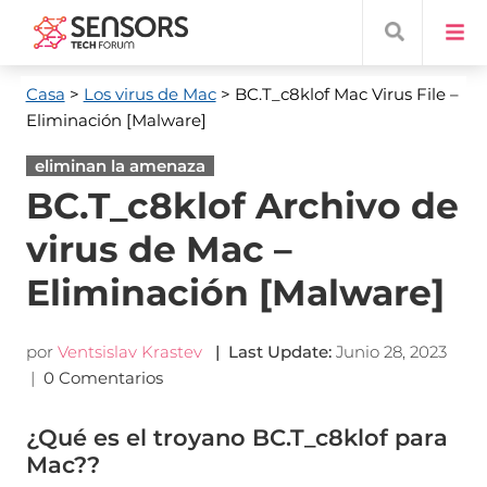
Casa
>
Los virus de Mac
> BC.T_c8klof Mac Virus File
–
Eliminación [Malware]
eliminan la amenaza
BC.T_c8klof Archivo de
virus de Mac –
Eliminación [Malware]
por
Ventsislav Krastev
|
Last Update
:
Junio 28, 2023
|
0 Comentarios
¿Qué es el troyano BC.T_c8klof para
Mac??