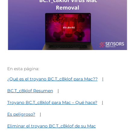
En esta página:
¿Qué es el troyano BC.T_c8klof para Mac??
BC.T_c8klof Resumen
Troyano BC.T_c8klof para Mac – Qué hace?
Es peligroso?
Eliminar el troyano BC.T_c8klof de su Mac