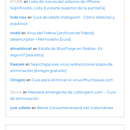
AYUDA
en
Lista de iconos del sistema de iPhone -
Significado, Lista (La parte superior de la pantalla)
linda rose
en
Guía de estafa Instagram - Cómo detectar y
evadirlos
ronald
en
Virus del fideos [.archivos de fideos]
desencriptar + Removerlo [Guía]
ahmetahmati
en
Estafa de BloxForge en Roblox- Es
seguro? [resuelto]
Kwanele
en
Searchapp.exe virus redirecciones pasos de
eliminación [Arreglo gratuito]
Omogolo
en
Guía para eliminar el virus Phumpauk.com
Dennis
en
Malware emergente de Lottingem.com – Guía
de eliminación
june collette
en
Retire Consumerreward.net instantánea