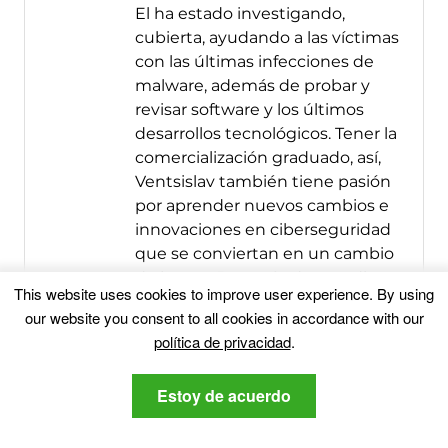
El ha estado investigando,
cubierta, ayudando a las víctimas
con las últimas infecciones de
malware, además de probar y
revisar software y los últimos
desarrollos tecnológicos. Tener la
comercialización graduado, así,
Ventsislav también tiene pasión
por aprender nuevos cambios e
innovaciones en ciberseguridad
que se conviertan en un cambio
de juego.. Después de estudiar
This website uses cookies to improve user experience
.
By using
Value Chain Management,
our website you consent to all cookies in accordance with our
Administración de redes y
política de privacidad
.
administración de computadoras
de aplicaciones del sistema,
Estoy de acuerdo
encontró su verdadero llamado
dentro de la industria de la
ciberseguridad y cree