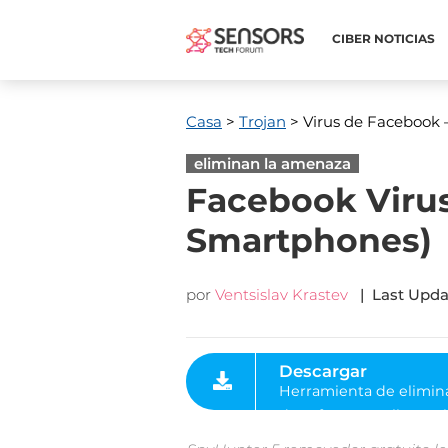
CIBER NOTICIAS
Casa
>
Trojan
> Virus de Facebook 
eliminan la amenaza
Facebook Virus
Smartphones)
por
Ventsislav Krastev
|
Last Upda
Descargar
Herramienta de eliminación
de software malintencionad