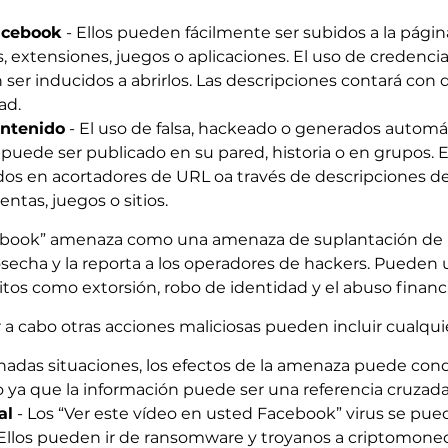
Facebook
- Ellos pueden fácilmente ser subidos a la pági
, extensiones, juegos o aplicaciones. El uso de credencial
 ser inducidos a abrirlos. Las descripciones contará co
ad.
ontenido
- El uso de falsa, hackeado o generados automá
puede ser publicado en su pared, historia o en grupos. En
os en acortadores de URL oa través de descripciones d
ntas, juegos o sitios.
ebook” amenaza como una amenaza de suplantación de id
osecha y la reporta a los operadores de hackers. Pueden u
litos como extorsión, robo de identidad y el abuso financ
ar a cabo otras acciones maliciosas pueden incluir cualqui
adas situaciones, los efectos de la amenaza puede cond
 ya que la información puede ser una referencia cruzada 
al
- Los “Ver este vídeo en usted Facebook” virus se pue
. Ellos pueden ir de ransomware y troyanos a criptomone