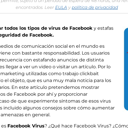
permite, sujeto a un período de espera de 48 horas, una re
encontrados. Leer
EULA
y
política de privacidad
ar todos los tipos de virus de Facebook
y estafas
seguridad de Facebook.
medios de comunicación social en el mundo es
viene con bastante responsabilidad. Los usuarios
cuencia con estafando anuncios de distinta
s llegar a ver un video o visitar un artículo. Por lo
marketing utilizadas como trabajo clickbait
 el objeto, que es una muy mala noticia para los
rios. En este artículo pretendemos mostrar
dos de Facebook por ahí y proporcionar
 caso de que experimente síntomas de esos virus
 incluido algunos consejos sobre cómo aumentar
e amenazas en general.
 es
Facebook Virus
? ¿Qué hace Facebook Virus? ¿Cómo 