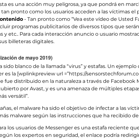
sta es una acción muy peligrosa, ya que pondrá en mar
tan pronto como los usuarios acceden a las víctimas el p
contenido
- Tan pronto como “Vea este vídeo de Usted F
cluir programas publicitarios de diversos tipos que serán
s y etc.. Para cada interacción anuncio o usuario mostrad
 billeteras digitales.
ización de mayo 2019)
ido blanco de la llamada “virus” y estafas. Un ejemplo
ger es la [wplinkpreview url =”https://sensorstechforum
 fue distribuido en la naturaleza a través de Facebook
ubierto por Avast, y es una amenaza de múltiples etap
s versátil”.
as, el malware ha sido el objetivo de infectar a las vícti
más malware según las instrucciones que ha recibido de
a los usuarios de Messenger es una estafa reciente que
gún los expertos en seguridad, el enlace podría redirigir