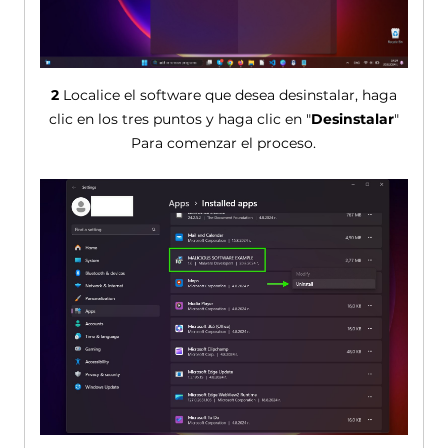
2
Localice el software que desea desinstalar, haga
clic en los tres puntos y haga clic en "
Desinstalar
"
Para comenzar el proceso.