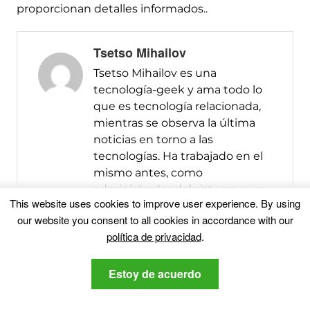
proporcionan detalles informados..
Tsetso Mihailov
Tsetso Mihailov es una
tecnología-geek y ama todo lo
que es tecnología relacionada,
mientras se observa la última
noticias en torno a las
tecnologías. Ha trabajado en el
mismo antes, como
administrador del sistema y un
This website uses cookies to improve user experience
.
By using
técnico de reparación de equipo.
our website you consent to all cookies in accordance with our
Tratar con el malware desde su
política de privacidad
.
adolescencia, Él está decidido a
difundir la palabra acerca de las
amenazas más recientes en
Estoy de acuerdo
torno a la seguridad informática.