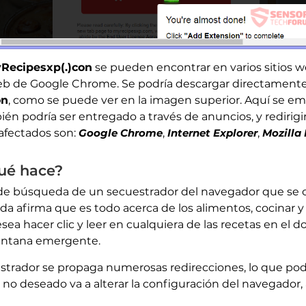
Recipesxp(.)con
se pueden encontrar en varios sitios 
eb de Google Chrome. Se podría descargar directamente q
on
, como se puede ver en la imagen superior. Aquí se e
én podría ser entregado a través de anuncios, y redirigi
afectados son:
Google Chrome
,
Internet Explorer
,
Mozilla 
ué hace?
 de búsqueda de un secuestrador del navegador que se
da afirma que es todo acerca de los alimentos, cocinar 
esea hacer clic y leer en cualquiera de las recetas en el d
ventana emergente.
estrador se propaga numerosas redirecciones, lo que podr
no deseado va a alterar la configuración del navegador, a