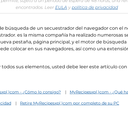
permite, sujeto a un período de espera de 48 horas, una re
encontrados. Leer
EULA
y
política de privacidad
de búsqueda de un secuestrador del navegador con el 
strador. es la misma compañía ha realizado numerosas sec
ueva pestaña, página principal, y el motor de búsqueda
ede colocar en sus navegadores, así como una extensión
y todos sus elementos, usted debe leer este artículo con
xp(.)com - ¿Cómo lo consigo?
MyRecipesxp(.)com - ¿Qué h
acidad
Retire MyRecipesxp(.)com por completo de su PC