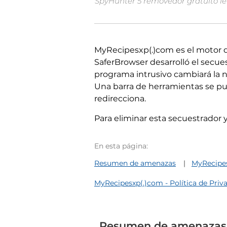
SpyHunter 5 removedor gratuito le 
MyRecipesxp(.)com es el motor 
SaferBrowser desarrolló el secue
programa intrusivo cambiará la n
Una barra de herramientas se pu
redirecciona.
Para eliminar esta secuestrador 
En esta página:
Resumen de amenazas
MyRecipes
MyRecipesxp(.)com - Política de Priv
Resumen de amenazas