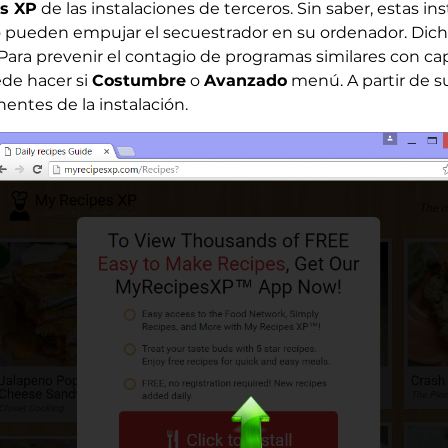
as XP
de las instalaciones de terceros. Sin saber, estas i
pueden empujar el secuestrador en su ordenador. Dichas
ara prevenir el contagio de programas similares con c
de hacer si
Costumbre
o
Avanzado
menú. A partir de s
entes de la instalación.