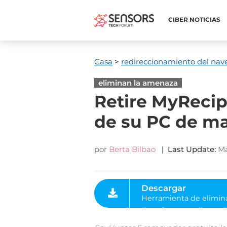
CIBER NOTICIAS
Casa
>
redireccionamiento del nav
eliminan la amenaza
Retire MyRecip
de su PC de ma
por
Berta Bilbao
|
Last Update
:
Ma
Descargar
Herramienta de eliminación
de software malintencionad