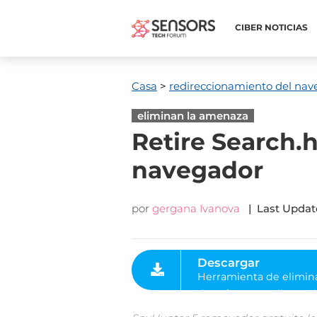
CIBER NOTICIAS
Casa
>
redireccionamiento del nav
eliminan la amenaza
Retire Search.
navegador
por
gergana Ivanova
|
Last Updat
Descargar
Herramienta de eliminación
de software malintencionad