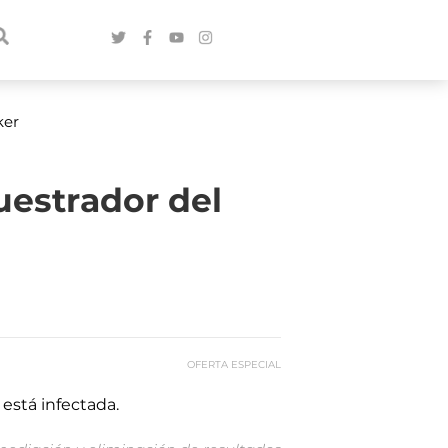
ker
uestrador del
OFERTA ESPECIAL
está infectada.