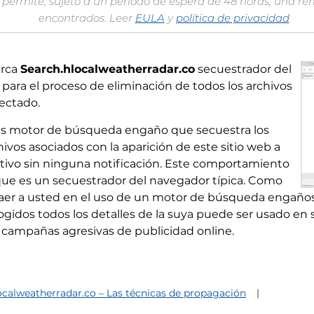
permite, sujeto a un período de espera de 48 horas, una re
encontrados. Leer
EULA
y
política de privacidad
erca
Search.hlocalweatherradar.co
secuestrador del
ara el proceso de eliminación de todos los archivos
ectado.
s motor de búsqueda engaño que secuestra los
os asociados con la aparición de este sitio web a
itivo sin ninguna notificación. Este comportamiento
e que es un secuestrador del navegador típica. Como
aer a usted en el uso de un motor de búsqueda engañosa
cogidos todos los detalles de la suya puede ser usado en
s campañas agresivas de publicidad online.
ocalweatherradar.co – Las técnicas de propagación