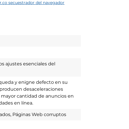
r.co secuestrador del navegador
s ajustes esenciales del
squeda y enigne defecto en su
 producen desaceleraciones
a mayor cantidad de anuncios en
dades en línea.
nados, Páginas Web corruptos