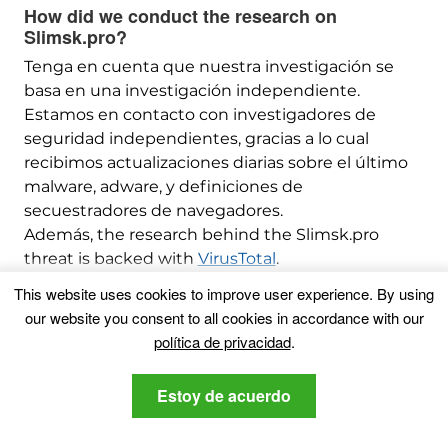
How did we conduct the research on
Slimsk.pro
?
Tenga en cuenta que nuestra investigación se
basa en una investigación independiente.
Estamos en contacto con investigadores de
seguridad independientes, gracias a lo cual
recibimos actualizaciones diarias sobre el último
malware, adware, y definiciones de
secuestradores de navegadores.
Además,
the research behind the Slimsk.pro
threat is backed with
VirusTotal
.
Para comprender mejor esta amenaza en línea,
This website uses cookies to improve user experience
.
By using
Consulte los siguientes artículos que
our website you consent to all cookies in accordance with our
proporcionan detalles informados..
política de privacidad
.
Tsetso Mihailov
Estoy de acuerdo
Tsetso Mihailov es una
tecnología-geek y ama todo lo