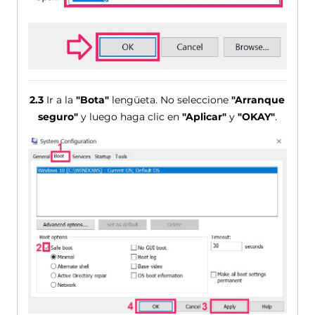
2.3
Ir a la
"Bota"
lengüeta. No seleccione
"Arranque
seguro"
y luego haga clic en
"Aplicar"
y
"OKAY"
.