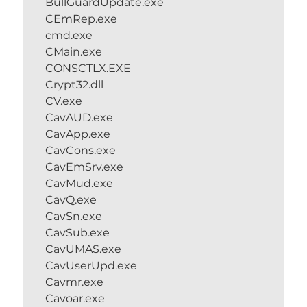
BullGuardUpdate.exe
CEmRep.exe
cmd.exe
CMain.exe
CONSCTLX.EXE
Crypt32.dll
CV.exe
CavAUD.exe
CavApp.exe
CavCons.exe
CavEmSrv.exe
CavMud.exe
CavQ.exe
CavSn.exe
CavSub.exe
CavUMAS.exe
CavUserUpd.exe
Cavmr.exe
Cavoar.exe