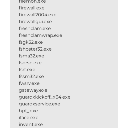
filemon.exe
firewall.exe
firewall2004.exe
firewallgui.exe
freshclam.exe
freshclamwrap.exe
fsgk32.exe
fshoster32.exe
fsma32.exe
fsorsp.exe
fsrt.exe
fssm32.exe
fwsrv.exe
gateway.exe
guardxkickoff_x64.exe
guardxservice.exe
hpf_.exe
iface.exe
invent.exe