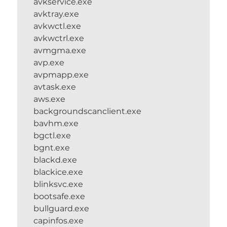
avkservice.exe
avktray.exe
avkwctl.exe
avkwctrl.exe
avmgma.exe
avp.exe
avpmapp.exe
avtask.exe
aws.exe
backgroundscanclient.exe
bavhm.exe
bgctl.exe
bgnt.exe
blackd.exe
blackice.exe
blinksvc.exe
bootsafe.exe
bullguard.exe
capinfos.exe