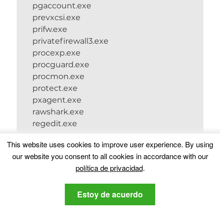
pgaccount.exe
prevxcsi.exe
prifw.exe
privatefirewall3.exe
procexp.exe
procguard.exe
procmon.exe
protect.exe
pxagent.exe
rawshark.exe
regedit.exe
rtt_crc_service.exe
This website uses cookies to improve user experience
.
By using
Sb_veb.akse
our website you consent to all cookies in accordance with our
sagui.exe
política de privacidad
.
savadminservice.exe
savcleanup.exe
Estoy de acuerdo
savcli.exe
savmain.exe
savprogress.exe