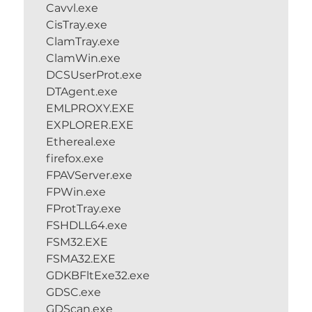
Cavvl.exe
CisTray.exe
ClamTray.exe
ClamWin.exe
DCSUserProt.exe
DTAgent.exe
EMLPROXY.EXE
EXPLORER.EXE
Ethereal.exe
firefox.exe
FPAVServer.exe
FPWin.exe
FProtTray.exe
FSHDLL64.exe
FSM32.EXE
FSMA32.EXE
GDKBFltExe32.exe
GDSC.exe
GDScan.exe