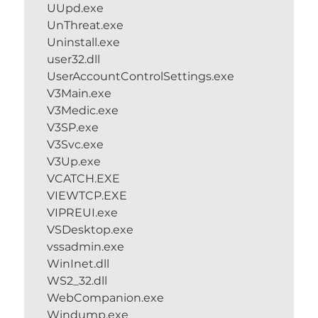
UUpd.exe
UnThreat.exe
Uninstall.exe
user32.dll
UserAccountControlSettings.exe
V3Main.exe
V3Medic.exe
V3SP.exe
V3Svc.exe
V3Up.exe
VCATCH.EXE
VIEWTCP.EXE
VIPREUI.exe
VSDesktop.exe
vssadmin.exe
WinInet.dll
WS2_32.dll
WebCompanion.exe
Windump.exe