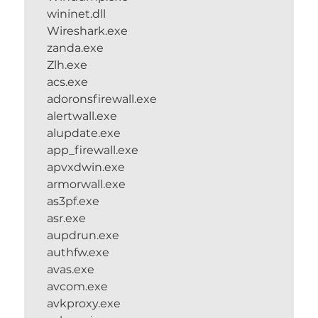
wininet.dll
Wireshark.exe
zanda.exe
Zlh.exe
acs.exe
adoronsfirewall.exe
alertwall.exe
alupdate.exe
app_firewall.exe
apvxdwin.exe
armorwall.exe
as3pf.exe
asr.exe
aupdrun.exe
authfw.exe
avas.exe
avcom.exe
avkproxy.exe