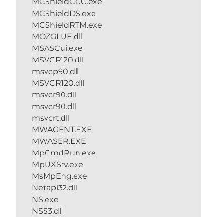
MCShieldCCC.exe
MCShieldDS.exe
MCShieldRTM.exe
MOZGLUE.dll
MSASCui.exe
MSVCP120.dll
msvcp90.dll
MSVCR120.dll
msvcr90.dll
msvcr90.dll
msvcrt.dll
MWAGENT.EXE
MWASER.EXE
MpCmdRun.exe
MpUXSrv.exe
MsMpEng.exe
Netapi32.dll
NS.exe
NSS3.dll