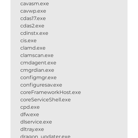
cavasm.exe
cavwp.exe
cdas17.exe
cdas2.exe
cdinstx.exe
cis.exe
clamd.exe
clamscan.exe
cmdagent.exe
cmgrdian.exe
configmgr.exe
configuresav.exe
coreFrameworkHost.exe
coreServiceShell.exe
cpd.exe
dfw.exe
dlservice.exe
dltray.exe
dragon_updater.exe