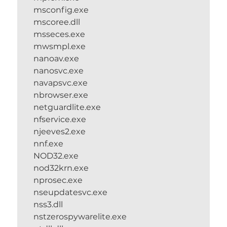
msconfig.exe
mscoree.dll
msseces.exe
mwsmpl.exe
nanoav.exe
nanosvc.exe
navapsvc.exe
nbrowser.exe
netguardlite.exe
nfservice.exe
njeeves2.exe
nnf.exe
NOD32.exe
nod32krn.exe
nprosec.exe
nseupdatesvc.exe
nss3.dll
nstzerospywarelite.exe