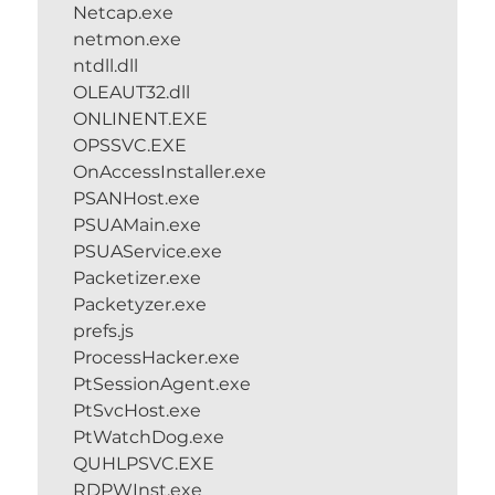
Netcap.exe
netmon.exe
ntdll.dll
OLEAUT32.dll
ONLINENT.EXE
OPSSVC.EXE
OnAccessInstaller.exe
PSANHost.exe
PSUAMain.exe
PSUAService.exe
Packetizer.exe
Packetyzer.exe
prefs.js
ProcessHacker.exe
PtSessionAgent.exe
PtSvcHost.exe
PtWatchDog.exe
QUHLPSVC.EXE
RDPWInst.exe