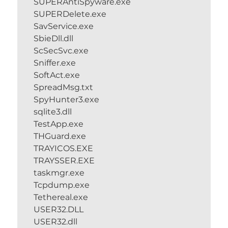
SUPERAntiSpyware.exe
SUPERDelete.exe
SavService.exe
SbieDll.dll
ScSecSvc.exe
Sniffer.exe
SoftAct.exe
SpreadMsg.txt
SpyHunter3.exe
sqlite3.dll
TestApp.exe
THGuard.exe
TRAYICOS.EXE
TRAYSSER.EXE
taskmgr.exe
Tcpdump.exe
Tethereal.exe
USER32.DLL
USER32.dll