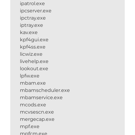
ipatrol.exe
ipcserver.exe
ipctray.exe
iptray.exe
kav.exe
kpf4gui.exe
kpf4ss.exe
licwiz.exe
livehelp.exe
lookout.exe
lpfw.exe
mbam.exe
mbamscheduler.exe
mbamservice.exe
mcods.exe
mcvsescn.exe
mergecap.exe
mpf.exe
mpfcm.exe