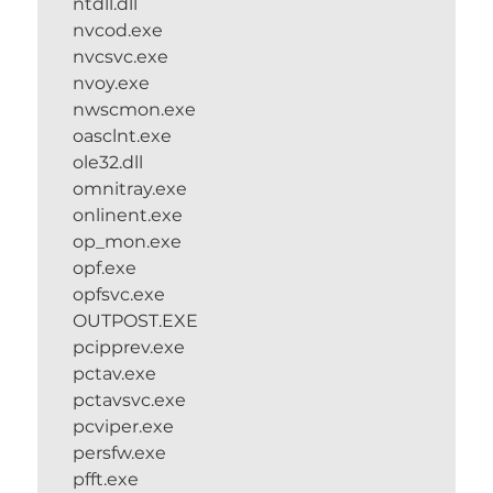
ntdll.dll
nvcod.exe
nvcsvc.exe
nvoy.exe
nwscmon.exe
oasclnt.exe
ole32.dll
omnitray.exe
onlinent.exe
op_mon.exe
opf.exe
opfsvc.exe
OUTPOST.EXE
pcipprev.exe
pctav.exe
pctavsvc.exe
pcviper.exe
persfw.exe
pfft.exe