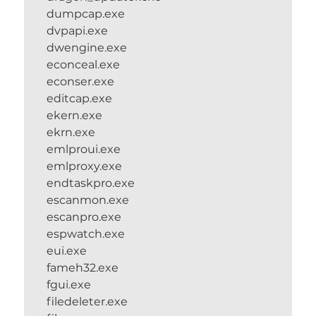
dumpcap.exe
dvpapi.exe
dwengine.exe
econceal.exe
econser.exe
editcap.exe
ekern.exe
ekrn.exe
emlproui.exe
emlproxy.exe
endtaskpro.exe
escanmon.exe
escanpro.exe
espwatch.exe
eui.exe
fameh32.exe
fgui.exe
filedeleter.exe