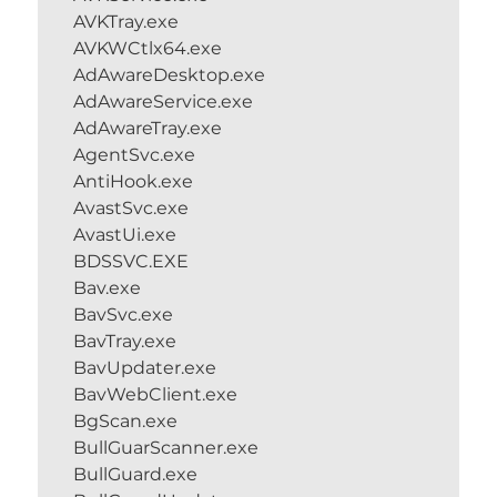
AVKTray.exe
AVKWCtlx64.exe
AdAwareDesktop.exe
AdAwareService.exe
AdAwareTray.exe
AgentSvc.exe
AntiHook.exe
AvastSvc.exe
AvastUi.exe
BDSSVC.EXE
Bav.exe
BavSvc.exe
BavTray.exe
BavUpdater.exe
BavWebClient.exe
BgScan.exe
BullGuarScanner.exe
BullGuard.exe