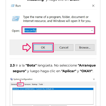
2.3
Ir a la
"Bota"
lengüeta. No seleccione
"Arranque
seguro"
y luego haga clic en
"Aplicar"
y
"OKAY"
.