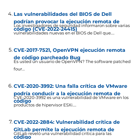
Las vulnerabilidades del BIOS de Dell
podrían provocar la ejecución remota de
Los investigadores de seguridad informaron sobre varias
código (CVE-2022-24415)
vulnerabilidades nuevas en el BIOS de Dell que....
CVE-2017-7521, OpenVPN ejecución remota
de código parcheado Bug
Es usted un usuario de OpenVPN?
The software patched
four..
.
CVE-2020-3992: Una falla crítica de VMware
podría conducir a la ejecución remota de
CVE-2020-3992 es una vulnerabilidad de VMware en los
código
productos de hipervisor ESXi....
CVE-2022-2884: Vulnerabilidad crítica de
GitLab permite la ejecución remota de
GitLab reveló una vulnerabilidad crítica para las
código