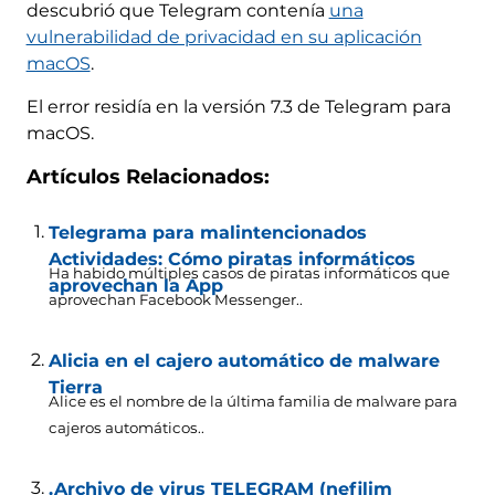
descubrió que Telegram contenía
una
vulnerabilidad de privacidad en su aplicación
macOS
.
El error residía en la versión 7.3 de Telegram para
macOS.
Artículos Relacionados:
Telegrama para malintencionados
Actividades: Cómo piratas informáticos
Ha habido múltiples casos de piratas informáticos que
aprovechan la App
aprovechan Facebook Messenger..
Alicia en el cajero automático de malware
Tierra
Alice es el nombre de la última familia de malware para
cajeros automáticos..
.Archivo de virus TELEGRAM (nefilim