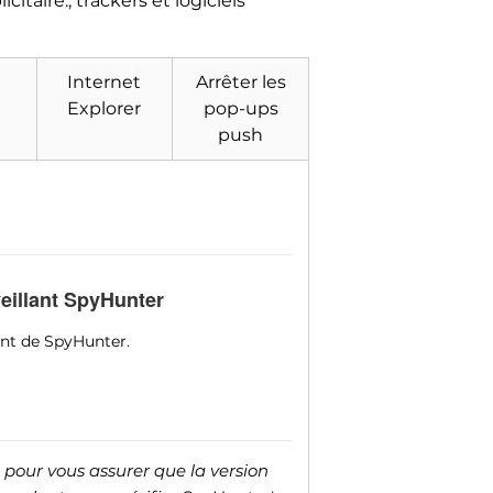
itaire., trackers et logiciels
Internet
Arrêter les
Explorer
pop-ups
push
veillant SpyHunter
ent de SpyHunter.
 pour vous assurer que la version