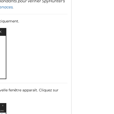
spondants pour vérifier SpyHunter's
menaces
.
atiquement.
elle fenêtre apparaît. Cliquez sur