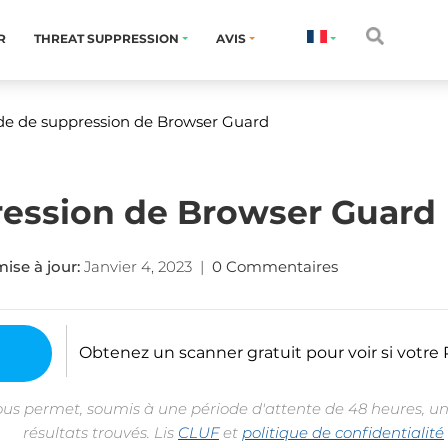
R
THREAT SUPPRESSION
AVIS
de de suppression de Browser Guard
ression de Browser Guard
ise à jour:
Janvier 4, 2023
|
0 Commentaires
Obtenez un scanner gratuit pour voir si votre P
ous permet, soumis à une période d'attente de 48 heures, un
résultats trouvés. Lis
CLUF
et
politique de confidentialité