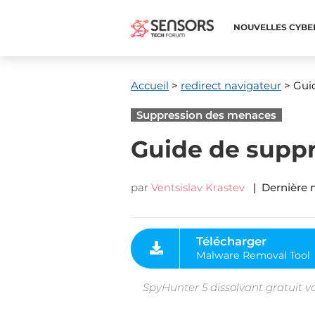
NOUVELLES CYBE
Accueil
>
redirect navigateur
> Gui
Suppression des menaces
Guide de supp
par
Ventsislav Krastev
| Dernière m
Télécharger
Malware Removal Tool
SpyHunter 5 dissolvant gratuit v