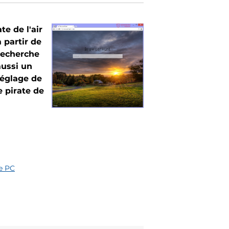
e de l'air
 partir de
recherche
aussi un
réglage de
e pirate de
e PC