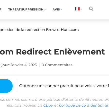
R
THREAT SUPPRESSION
AVIS
ression de la redirection BrowserHunt.com
om Redirect Enlèvement
 jour:
Janvier 4, 2023
|
0 Commentaires
Obtenez un scanner gratuit pour voir si votre P
ous permet, soumis à une période d'attente de 48 heures, un
résultats trouvés. Lis
CLUF
et
politique de confidentialité