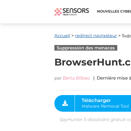
NOUVELLES CYBE
Accueil
>
redirect navigateur
> Supp
Suppression des menaces
BrowserHunt.c
par
Berta Bilbao
| Dernière mise à
Télécharger
Malware Removal Tool
SpyHunter 5 dissolvant gratuit v