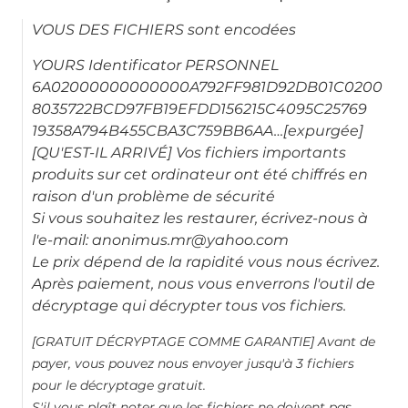
VOUS DES FICHIERS sont encodées
YOURS Identificator PERSONNEL
6A02000000000000A792FF981D92DB01C0200
8035722BCD97FB19EFDD156215C4095C25769
19358A794B455CBA3C759BB6AA…[expurgée]
[QU'EST-IL ARRIVÉ] Vos fichiers importants
produits sur cet ordinateur ont été chiffrés en
raison d'un problème de sécurité
Si vous souhaitez les restaurer, écrivez-nous à
l'e-mail: anonimus.mr@yahoo.com
Le prix dépend de la rapidité vous nous écrivez.
Après paiement, nous vous enverrons l'outil de
décryptage qui décrypter tous vos fichiers.
[GRATUIT DÉCRYPTAGE COMME GARANTIE] Avant de
payer, vous pouvez nous envoyer jusqu'à 3 fichiers
pour le décryptage gratuit.
S'il vous plaît noter que les fichiers ne doivent pas