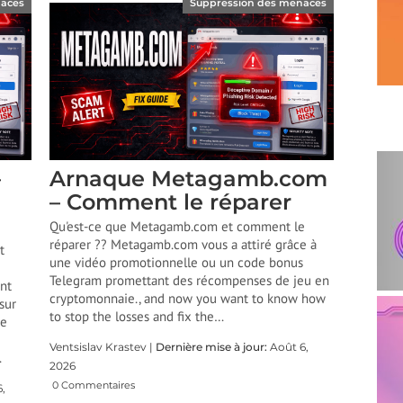
naces
Suppression des menaces
–
Arnaque Metagamb.com
– Comment le réparer
Qu'est-ce que Metagamb.com et comment le
réparer ?? Metagamb.com vous a attiré grâce à
t
une vidéo promotionnelle ou un code bonus
Telegram promettant des récompenses de jeu en
nt
cryptomonnaie.,
and now you want to know how
sur
to stop the losses and fix the
…
de
Ventsislav Krastev |
Dernière mise à jour:
Août 6,
…
2026
0 Commentaires
,