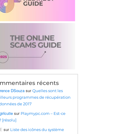
mmentaires récents
rence DSouza
sur
Quelles sont les
lleurs programmes de récupération
données de 2017
irlcutie
sur
Playmypc.com – Est-ce
? [résolu]
DE
sur
Liste des icônes du système