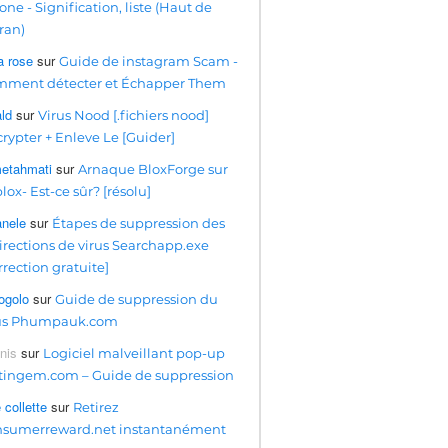
one - Signification, liste (Haut de
cran)
a rose
sur
Guide de instagram Scam -
ment détecter et Échapper Them
ald
sur
Virus Nood [.fichiers nood]
rypter + Enleve Le [Guider]
etahmati
sur
Arnaque BloxForge sur
lox- Est-ce sûr? [résolu]
nele
sur
Étapes de suppression des
irections de virus Searchapp.exe
rrection gratuite]
golo
sur
Guide de suppression du
rus Phumpauk.com
nis
sur
Logiciel malveillant pop-up
tingem.com – Guide de suppression
 collette
sur
Retirez
sumerreward.net instantanément