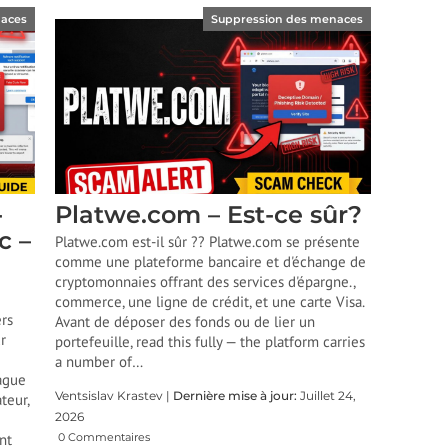
naces
Suppression des menaces
-
Platwe.com – Est-ce sûr?
c –
Platwe.com est-il sûr ?? Platwe.com se présente
comme une plateforme bancaire et d'échange de
cryptomonnaies offrant des services d'épargne.,
commerce, une ligne de crédit, et une carte Visa.
rs
Avant de déposer des fonds ou de lier un
r
portefeuille,
read this fully — the platform carries
a number of
…
vague
Ventsislav Krastev |
Dernière mise à jour:
Juillet 24,
teur,
2026
nt
0 Commentaires