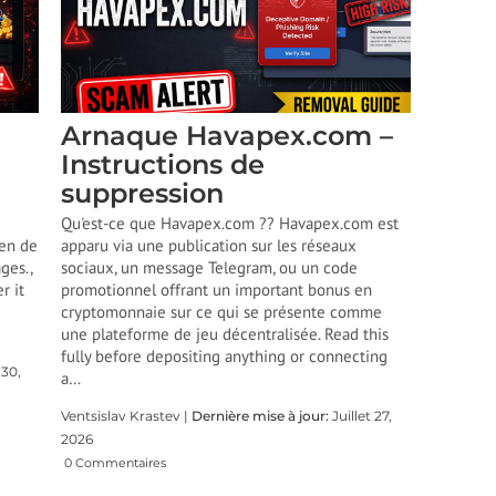
Arnaque Havapex.com –
Instructions de
suppression
Qu'est-ce que Havapex.com ?? Havapex.com est
en de
apparu via une publication sur les réseaux
ges.,
sociaux, un message Telegram, ou un code
r it
promotionnel offrant un important bonus en
cryptomonnaie sur ce qui se présente comme
une plateforme de jeu décentralisée.
Read this
fully before depositing anything or connecting
 30,
a
…
Ventsislav Krastev |
Dernière mise à jour:
Juillet 27,
2026
0 Commentaires