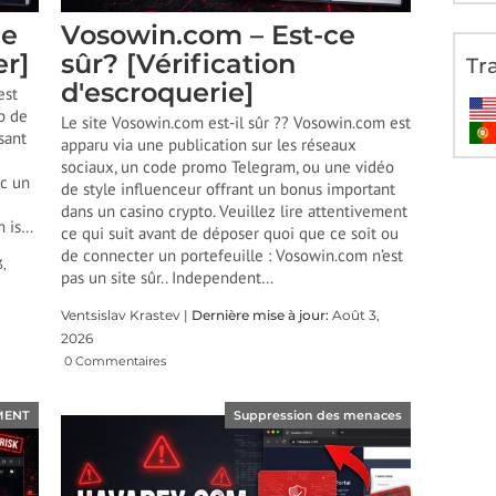
ce
Vosowin.com – Est-ce
er]
sûr? [Vérification
Tr
d'escroquerie]
est
p de
Le site Vosowin.com est-il sûr ?? Vosowin.com est
sant
apparu via une publication sur les réseaux
sociaux, un code promo Telegram, ou une vidéo
ec un
de style influenceur offrant un bonus important
dans un casino crypto. Veuillez lire attentivement
 is
…
ce qui suit avant de déposer quoi que ce soit ou
de connecter un portefeuille : Vosowin.com n’est
,
pas un site sûr..
Independent
…
Ventsislav Krastev |
Dernière mise à jour:
Août 3,
2026
0 Commentaires
MENT
Suppression des menaces