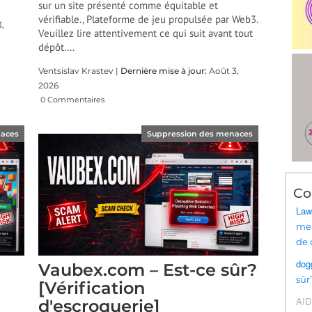
sur un site présenté comme équitable et
vérifiable., Plateforme de jeu propulsée par Web3.
,
Veuillez lire attentivement ce qui suit avant tout
dépôt.…
Ventsislav Krastev |
Dernière mise à jour:
Août 3,
2026
0 Commentaires
naces
Suppression des menaces
Co
Law
mei
de 
dogg
Vaubex.com – Est-ce sûr?
sûr
[Vérification
AI
d'escroquerie]