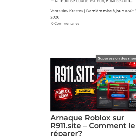
— la réponse courte est non, Eblanse.com…
Ventsislav Krastev |
Dernière mise à jour:
Août 3
2026
0 Commentaires
Suppression des me
Arnaque Roblox sur
R911.site – Comment le
réparer?