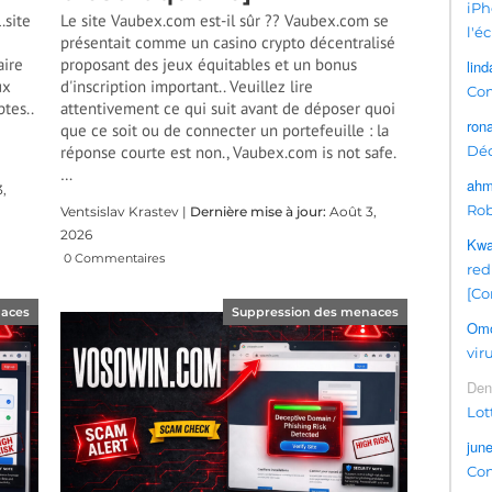
iPh
.site
Le site Vaubex.com est-il sûr ?? Vaubex.com se
l'é
présentait comme un casino crypto décentralisé
aire
proposant des jeux équitables et un bonus
lind
ux
d'inscription important.. Veuillez lire
Com
tes..
attentivement ce qui suit avant de déposer quoi
ron
que ce soit ou de connecter un portefeuille : la
réponse courte est non.,
Vaubex.com is not safe.
Déc
…
ahm
,
Rob
Ventsislav Krastev |
Dernière mise à jour:
Août 3,
2026
Kwa
0 Commentaires
red
[Co
naces
Suppression des menaces
Omo
vi
Den
Lot
june
Con