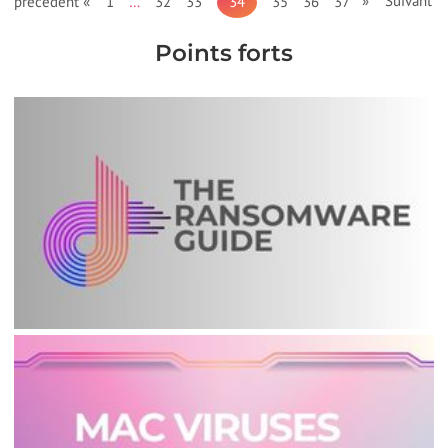
» Suivant
précédent «
1
…
32
33
34
35
36
37
Points forts