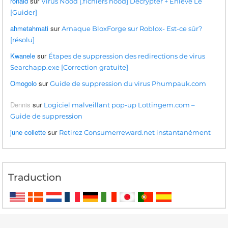
ronald
sur
Virus Nood [.fichiers nood] Décrypter + Enleve Le
[Guider]
ahmetahmati
sur
Arnaque BloxForge sur Roblox- Est-ce sûr?
[résolu]
Kwanele
sur
Étapes de suppression des redirections de virus
Searchapp.exe [Correction gratuite]
Omogolo
sur
Guide de suppression du virus Phumpauk.com
Dennis
sur
Logiciel malveillant pop-up Lottingem.com –
Guide de suppression
june collette
sur
Retirez Consumerreward.net instantanément
Traduction