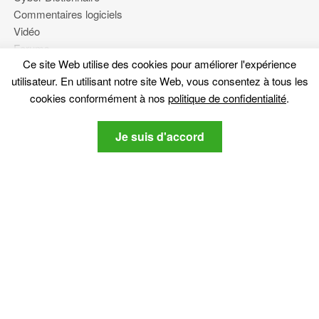
Commentaires logiciels
Vidéo
Forums
Ce site Web utilise des cookies pour améliorer l'expérience
utilisateur. En utilisant notre site Web, vous consentez à tous les
Plus
cookies conformément à nos
politique de confidentialité
.
À propos de nous
Je suis d'accord
politique de confidentialité
Contactez nous
Restez à l'écoute
Abonnez-vous à notre newsletter sur les dernières nouvelles
liées cybersécurité et tech-.
politique de
Je suis d'accord sur le SensorsTechForum
confidentialité