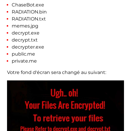
ChaseBot.exe
RADIATION.bin
RADIATION.txt
memes.jpg
decrypt.exe
decrypt.txt
decrypter.exe
public.me
private.me
Votre fond d'écran sera changé au suivant: