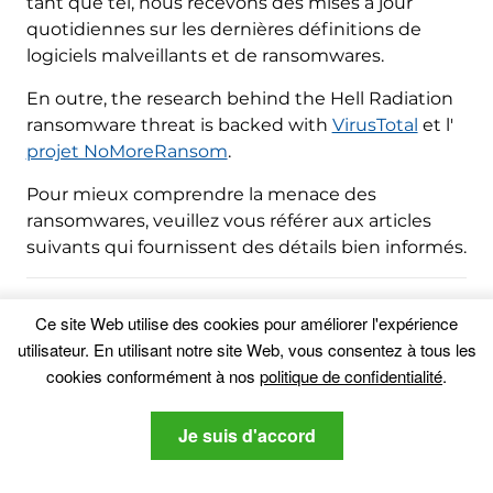
tant que tel, nous recevons des mises à jour
quotidiennes sur les dernières définitions de
logiciels malveillants et de ransomwares.
En outre,
the research behind the Hell Radiation
ransomware threat is backed with
VirusTotal
et l'
projet NoMoreRansom
.
Pour mieux comprendre la menace des
ransomwares, veuillez vous référer aux articles
suivants qui fournissent des détails bien informés.
En tant que site dédié à fournir des instructions
Ce site Web utilise des cookies pour améliorer l'expérience
de suppression gratuites pour les ransomwares
utilisateur. En utilisant notre site Web, vous consentez à tous les
et les malwares depuis 2014, La recommandation
cookies conformément à nos
politique de confidentialité
.
de SensorsTechForum est de
ne prêter attention
qu'aux sources fiables
.
Je suis d'accord
Comment reconnaître des sources fiables: