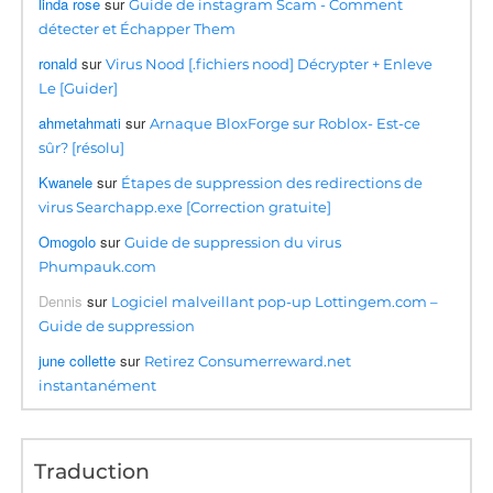
linda rose
sur
Guide de instagram Scam - Comment
détecter et Échapper Them
ronald
sur
Virus Nood [.fichiers nood] Décrypter + Enleve
Le [Guider]
ahmetahmati
sur
Arnaque BloxForge sur Roblox- Est-ce
sûr? [résolu]
Kwanele
sur
Étapes de suppression des redirections de
virus Searchapp.exe [Correction gratuite]
Omogolo
sur
Guide de suppression du virus
Phumpauk.com
Dennis
sur
Logiciel malveillant pop-up Lottingem.com –
Guide de suppression
june collette
sur
Retirez Consumerreward.net
instantanément
Traduction