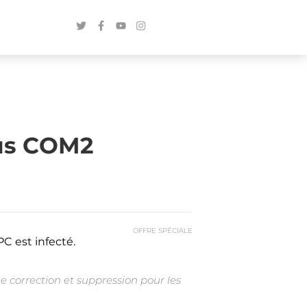
us COM2
OFFRE SPÉCIALE
C est infecté.
e correction et suppression pour les