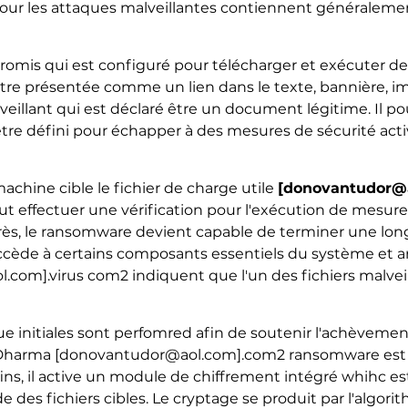
 pour les attaques malveillantes contiennent généralem
omis qui est configuré pour télécharger et exécuter des
 être présentée comme un lien dans le texte, bannière, 
eillant qui est déclaré être un document légitime. Il pour
it être défini pour échapper à des mesures de sécurité ac
chine cible le fichier de charge utile
[donovantudor@a
eut effectuer une vérification pour l'exécution de mesure
près, le ransomware devient capable de terminer une lo
il accède à certains composants essentiels du système et
com].virus com2 indiquent que l'un des fichiers malveil
aque initiales sont perfomred afin de soutenir l'achèvem
u Dharma [donovantudor@aol.com].com2 ransomware est d
ins, il active un module de chiffrement intégré whihc e
es fichiers cibles. Le cryptage se produit par l'algori