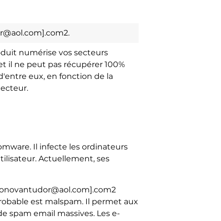
r@aol.com].com2.
oduit numérise vos secteurs
t il ne peut pas récupérer 100%
'entre eux, en fonction de la
lecteur.
ware. Il infecte les ordinateurs
tilisateur. Actuellement, ses
e [donovantudor@aol.com].com2
probable est malspam. Il permet aux
 de spam email massives. Les e-