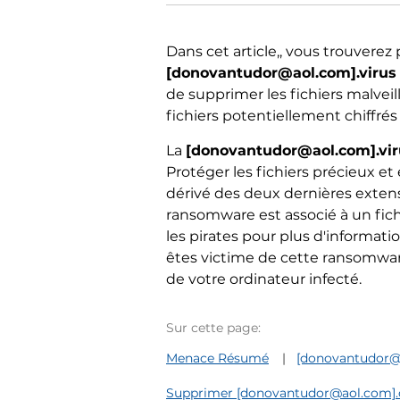
Dans cet article,, vous trouverez
[donovantudor@aol.com].virus
de supprimer les fichiers malveil
fichiers potentiellement chiffré
La
[donovantudor@aol.com].vi
Protéger les fichiers précieux e
dérivé des deux dernières extens
ransomware est associé à un fic
les pirates pour plus d'informat
êtes victime de cette ransomware
de votre ordinateur infecté.
Sur cette page:
Menace Résumé
[donovantudor@a
Supprimer [donovantudor@aol.com].co