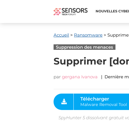
NOUVELLES CYBE
Accueil
>
Ransomware
> Supprime
Suppression des menaces
Supprimer [do
par
gergana Ivanova
| Dernière mi
Télécharger
Malware Removal Tool
SpyHunter 5 dissolvant gratuit v