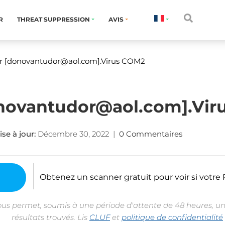
R
THREAT SUPPRESSION
AVIS
r [donovantudor@aol.com].Virus COM2
novantudor@aol.com].Vir
se à jour:
Décembre 30, 2022
|
0 Commentaires
Obtenez un scanner gratuit pour voir si votre P
ous permet, soumis à une période d'attente de 48 heures, un
résultats trouvés. Lis
CLUF
et
politique de confidentialité