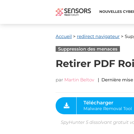
NOUVELLES CYBE
Accueil
>
redirect navigateur
> Supp
Suppression des menaces
Retirer PDF Ro
par
Martin Beltov
| Dernière mise 
Télécharger
Malware Removal Tool
SpyHunter 5 dissolvant gratuit v