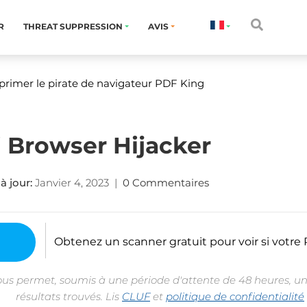
R
THREAT SUPPRESSION
AVIS
rimer le pirate de navigateur PDF King
i Browser Hijacker
à jour:
Janvier 4, 2023
|
0 Commentaires
Obtenez un scanner gratuit pour voir si votre P
ous permet, soumis à une période d'attente de 48 heures, un
résultats trouvés. Lis
CLUF
et
politique de confidentialité