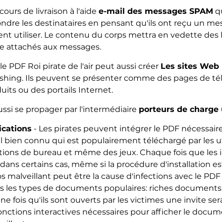
urs de livraison à l'aide
e-mail des messages SPAM
qu
ndre les destinataires en pensant qu'ils ont reçu un me
nt utiliser. Le contenu du corps mettra en vedette des lie
tre attachés aux messages.
le PDF Roi pirate de l'air peut aussi créer
Les sites Web 
shing. Ils peuvent se présenter comme des pages de té
ts ou des portails Internet.
ssi se propager par l'intermédiaire
porteurs de charge u
ications
- Les pirates peuvent intégrer le PDF nécessaire 
iel bien connu qui est populairement téléchargé par les ut
ations de bureau et même des jeux. Chaque fois que les i
, dans certains cas, même si la procédure d'installation e
 malveillant peut être la cause d'infections avec le PDF Ro
us les types de documents populaires: riches documents 
Une fois qu'ils sont ouverts par les victimes une invite s
ctions interactives nécessaires pour afficher le docume