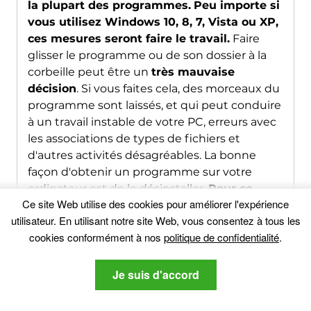
la plupart des programmes.
Peu importe si
vous utilisez Windows 10, 8, 7, Vista ou XP,
ces mesures seront faire le travail.
Faire
glisser le programme ou de son dossier à la
corbeille peut être un
très mauvaise
décision
. Si vous faites cela, des morceaux du
programme sont laissés, et qui peut conduire
à un travail instable de votre PC, erreurs avec
les associations de types de fichiers et
d'autres activités désagréables. La bonne
façon d'obtenir un programme sur votre
ordinateur est de le désinstaller.
Pour ce
Ce site Web utilise des cookies pour améliorer l'expérience
faire,:
utilisateur. En utilisant notre site Web, vous consentez à tous les
cookies conformément à nos
politique de confidentialité
.
1
Tenez le
Bouton de logo de Windows
et "
R
" sur
votre clavier. Une fenêtre pop-up apparaîtra.
Je suis d'accord