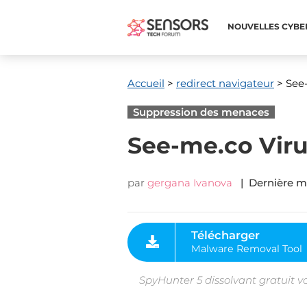
NOUVELLES CYBE
Accueil
>
redirect navigateur
> See
Suppression des menaces
See-me.co Vir
par
gergana Ivanova
| Dernière mi
Télécharger
Malware Removal Tool
SpyHunter 5 dissolvant gratuit v