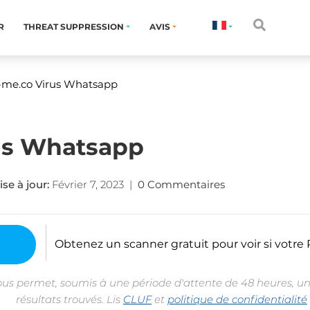
R
THREAT SUPPRESSION
AVIS
-me.co Virus Whatsapp
us Whatsapp
se à jour:
Février 7, 2023
|
0 Commentaires
Obtenez un scanner gratuit pour voir si votre P
ous permet, soumis à une période d'attente de 48 heures, un
résultats trouvés. Lis
CLUF
et
politique de confidentialité