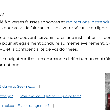
o?
ié à diverses fausses annonces et
redirections inattend
s pour vous de faire attention à votre sécurité en ligne.
See-me.co peuvent survenir après une installation inap
la pourrait également conduire au même événement. C'es
PC et la confidentialité de vos données.
le navigateur, il est recommandé d'effectuer un contrôl
ormatique.
 du virus See-me.co
atsapp?
Voir-moi.co – Qu'est ce que ça fait?
r-moi.co – Est-ce dangereux?