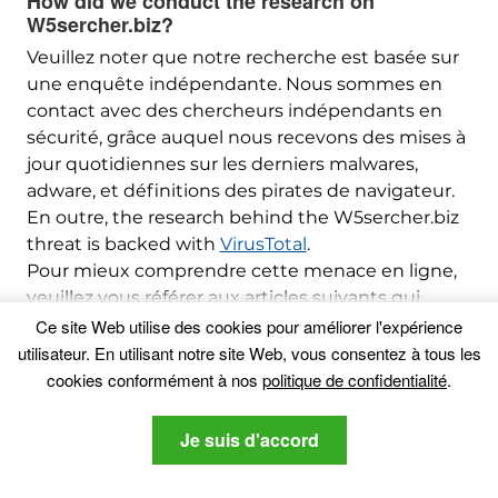
How did we conduct the research on
W5sercher.biz
?
Veuillez noter que notre recherche est basée sur
une enquête indépendante. Nous sommes en
contact avec des chercheurs indépendants en
sécurité, grâce auquel nous recevons des mises à
jour quotidiennes sur les derniers malwares,
adware, et définitions des pirates de navigateur.
En outre,
the research behind the W5sercher.biz
threat is backed with
VirusTotal
.
Pour mieux comprendre cette menace en ligne,
veuillez vous référer aux articles suivants qui
fournissent des détails bien informés.
Ce site Web utilise des cookies pour améliorer l'expérience
utilisateur. En utilisant notre site Web, vous consentez à tous les
cookies conformément à nos
politique de confidentialité
.
Tsetso Mihailov
Tsetso Mikhaïlov est une tech-
Je suis d'accord
geek et aime tout ce qui est lié
technologie, tout en observant