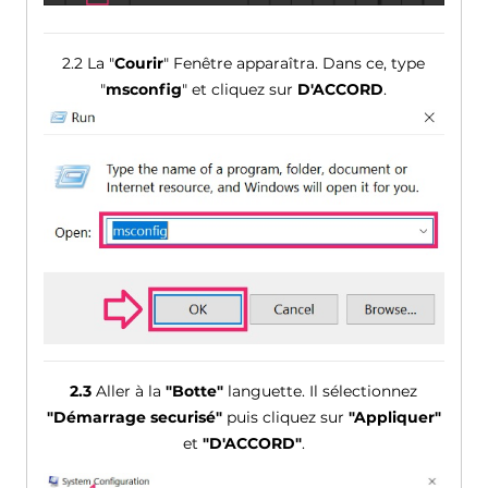
2.2 La "
Courir
" Fenêtre apparaîtra. Dans ce, type
"
msconfig
" et cliquez sur
D'ACCORD
.
2.3
Aller à la
"Botte"
languette. Il sélectionnez
"Démarrage securisé"
puis cliquez sur
"Appliquer"
et
"D'ACCORD"
.