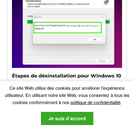
Étapes de désinstallation pour Windows 10
et versions plus anciennes
Ce site Web utilise des cookies pour améliorer l'expérience
utilisateur. En utilisant notre site Web, vous consentez à tous les
Voici une méthode en quelques étapes
cookies conformément à nos
politique de confidentialité
.
simples qui devraient pouvoir désinstaller
la plupart des programmes.
Peu importe si
vous utilisez Windows 10, 8, 7, Vista ou XP,
Je suis d'accord
ces mesures seront faire le travail.
Faire
glisser le programme ou de son dossier à la