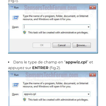
(fig.1).
Dans le type de champ en “
appwiz.cpl
” et
appuyez sur
ENTRER
(fig.2).