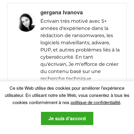
gergana Ivanova
Écrivain très motivé avec 5+
années d'expérience dans la
rédaction de ransomwares, les
logiciels malveillants, adware,
PUP, et autres problèmes liés à la
cybersécurité. En tant
qu'écrivain, Je m'efforce de créer
du contenu basé sur une
recherche technique
approfondie. Je trouve de la joie
Ce site Web utilise des cookies pour améliorer l'expérience
dans le processus de création
utilisateur. En utilisant notre site Web, vous consentez à tous les
d'articles faciles à comprendre,
cookies conformément à nos
politique de confidentialité
.
informatif, et utile. Suis moi sur
Twitter (@IRGergana) pour les
Je suis d'accord
dernières nouvelles dans le
domaine de l'informatique,