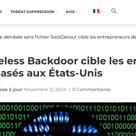
R
THREAT SUPPRESSION
AVIS
e dérobée sans fichier SockDetour cible les entrepreneurs de
eless Backdoor cible les 
basés aux États-Unis
se à jour:
Novembre 12, 2024
|
0 Commentaires