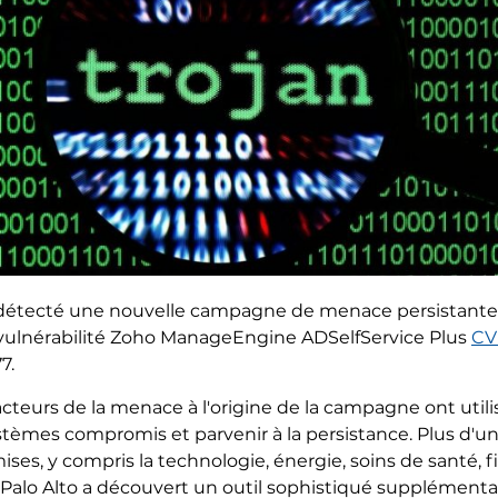
détecté une nouvelle campagne de menace persistante av
a vulnérabilité Zoho ManageEngine ADSelfService Plus
CV
7.
s acteurs de la menace à l'origine de la campagne ont uti
tèmes compromis et parvenir à la persistance. Plus d'u
es, y compris la technologie, énergie, soins de santé, f
Palo Alto a découvert un outil sophistiqué supplémentai