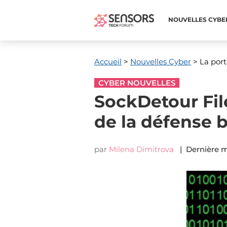
NOUVELLES CYBE
Accueil
>
Nouvelles Cyber
> La port
CYBER NOUVELLES
SockDetour Fil
de la défense 
par
Milena Dimitrova
| Dernière mi