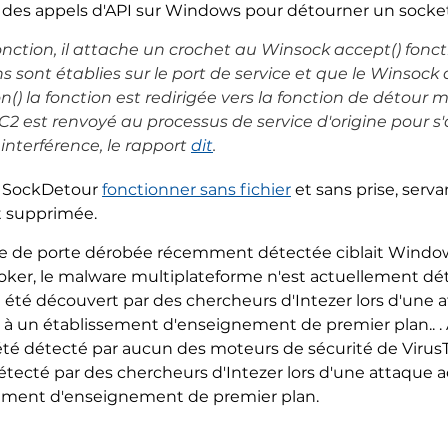
n des appels d'API sur Windows pour détourner un socke
onction, il attache un crochet au Winsock accept() fonct
 sont établies sur le port de service et que le Winsock 
n() la fonction est redirigée vers la fonction de détour 
C2 est renvoyé au processus de service d'origine pour s'a
nterférence, le rapport
dit
.
à SockDetour
fonctionner sans fichier
et sans prise, serv
et supprimée.
 de porte dérobée récemment détectée ciblait Window
sJoker, le malware multiplateforme n'est actuellement d
 a été découvert par des chercheurs d'Intezer lors d'une 
 un établissement d'enseignement de premier plan.. . Ap
été détecté par aucun des moteurs de sécurité de VirusT
 détecté par des chercheurs d'Intezer lors d'une attaque 
sement d'enseignement de premier plan.