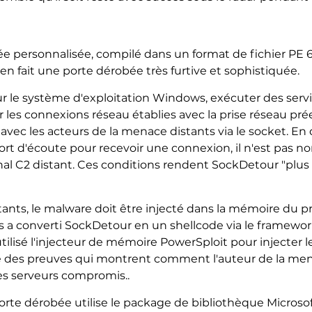
 personnalisée, compilé dans un format de fichier PE 64
en fait une porte dérobée très furtive et sophistiquée.
 le système d'exploitation Windows, exécuter des servic
 les connexions réseau établies avec la prise réseau pr
avec les acteurs de la menace distants via le socket. En d
ort d'écoute pour recevoir une connexion, il n'est pas n
l C2 distant. Ces conditions rendent SockDetour "plus dif
ants, le malware doit être injecté dans la mémoire du pr
nts a converti SockDetour en un shellcode via le framew
 utilisé l'injecteur de mémoire PowerSploit pour injecter 
vé des preuves qui montrent comment l'auteur de la me
les serveurs compromis..
 porte dérobée utilise le package de bibliothèque Microso