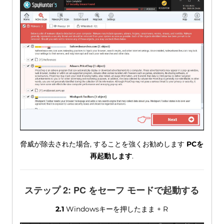
脅威が除去された場合, することを強くお勧めします
PCを
再起動します
.
ステップ 2: PC をセーフ モードで起動する
2.1
Windowsキーを押したまま + R