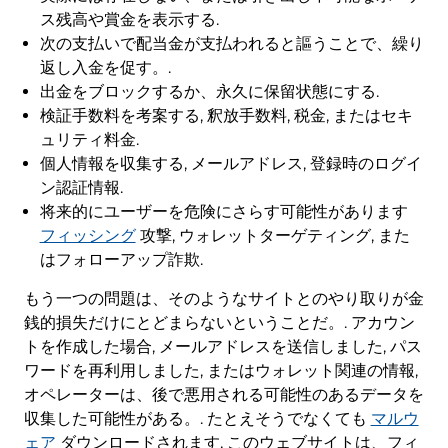
ス残高や賞金を表示する.
次の支払いで配当金が支払われると謳うことで、繰り
返し入金を促す。.
出金をブロックするか、永久に保留状態にする.
検証手数料を考案する, 釈放手数料, 税金, またはセキ
ュリティ料金.
個人情報を収集する, メールアドレス, 登録時のログイ
ン認証情報.
将来的にユーザーを危険にさらす可能性があります
フィッシング
攻撃, ウォレットターゲティング, また
はフォローアップ詐欺.
もう一つの問題は、そのようなサイトとのやり取りが金
銭的損失だけにとどまらないということだ。. アカウン
トを作成した場合, メールアドレスを送信しました, パス
ワードを再利用しました, またはウォレット関連の情報,
オペレーターは、後で悪用される可能性のあるデータを
収集した可能性がある。. たとえそうでなくても
マルウ
ェア
ダウンロードされます, このウェブサイトは、フィ