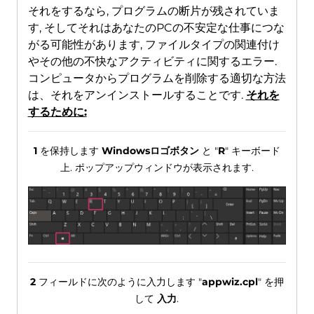
それをするなら, プログラムの断片が残されていま
す, そしてそれはあなたのPCの不安定な仕事につな
がる可能性があります, ファイルタイプの関連付け
やその他の不快なアクティビティに関するエラー.
コンピュータからプログラムを削除する適切な方法
は、それをアンインストールすることです.
それを
するために:
1
を保持します
Windowsロゴボタン
と "
R
" キーボード
上. ポップアップウィンドウが表示されます.
2
フィールドに次のように入力します "
appwiz.cpl
" を押
して
入力
.