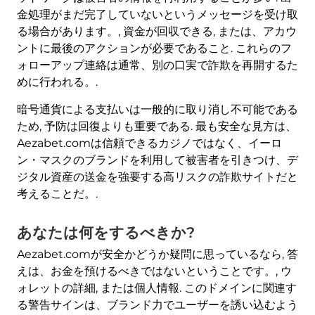
金処理がまだ完了していないというメッセージを受け取
る場合があります。, 資金が回収できる, または、アカウ
ントに最後のアクションが必要であること. これらのフ
ォローアップ連絡は通常、別の口実で詐欺を再開するた
めに行われる。.
暗号通貨による支払いは一般的に取り消し不可能である
ため, 予防は回復よりも重要である. 最も安全な見方は、
Aezabet.comは信頼できるカジノではなく、イーロ
ン・マスクのブランドを利用して被害者を引きつけ、デ
ジタル資産の送金を強要する高リスクの詐欺サイトだと
考えることだ。.
あなたは何をするべきか?
Aezabet.comが安全かどうか疑問に思っているなら, 答
えは、お金を預けるべきではないということです。, ウ
ダウンロード
ォレットの詳細, または個人情報. このドメインに関連す
マルウェア除去ツール
る警告サインは、ブランド力でユーザーを誘い込むよう