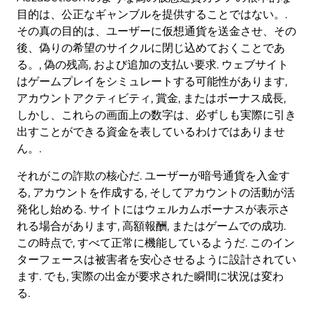
目的は、公正なギャンブルを提供することではない。.
その真の目的は、ユーザーに仮想通貨を送金させ、その
後、偽りの希望のサイクルに閉じ込めておくことであ
る。, 偽の残高, および追加の支払い要求. ウェブサイト
はゲームプレイをシミュレートする可能性があります,
アカウントアクティビティ, 賞金, またはボーナス成長,
しかし、これらの画面上の数字は、必ずしも実際に引き
出すことができる資金を表しているわけではありませ
ん。.
それがこの詐欺の核心だ. ユーザーが暗号通貨を入金す
る, アカウントを作成する, そしてアカウントの活動が活
発化し始める. サイトにはウェルカムボーナスが表示さ
れる場合があります, 高額報酬, またはゲームでの成功.
この時点で, すべて正常に機能しているようだ. このイン
ターフェースは被害者を安心させるように設計されてい
ます. でも, 実際の出金が要求された瞬間に状況は変わ
る.