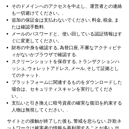
そのドメインへのアクセスを中止し、運営者との連絡
も一切避けてください。.
追加の保証金は支払わないでください, 料金, 税金, ま
たは確認手数料.
メールのパスワードと、使い回している認証情報はす
ぐに変更してください。.
財布の中身を確認する, 為替口座, 不審なアクティビテ
ィがないかブラウザで確認する.
スクリーンショットを保存する, トランザクションハ
ッシュ, ウォレットアドレス, メール, そして証拠とし
てのチャット.
プラットフォームに関連するものをダウンロードした
場合は、セキュリティスキャンを実行してくださ
い。.
支払いと引き換えに暗号資産の確実な復旧を約束する
人物は無視してください。.
サイトとの接触が終了した後も, 警戒を怠らない. 詐欺ネ
ットワークは被害者の情報を再利用することが多い. 出