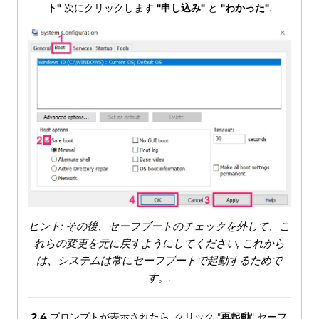
ト"
次にクリックします
"申し込み"
と
"わかった"
.
ヒント: その後、セーフブートのチェックを外して、こ
れらの変更を元に戻すようにしてください, これから
は、システムは常にセーフブートで起動するためで
す。.
2.4
プロンプトが表示されたら, クリック "
再起動
" セーフ