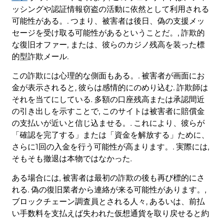
ッシングや認証情報窃盗の活動に依然として利用される
可能性がある。. つまり、被害者は後日、偽の支援メッ
セージを受け取る可能性があるということだ。, 詐欺的
な復旧オファー, または、彼らのカジノ残高を装った標
的型詐欺メール.
この詐欺には心理的な側面もある。. 被害者が画面にお
金が表示されると, 彼らは感情的にのめり込む. 詐欺師は
それを当てにしている. 多額の口座残高または承認間近
の引き出しを示すことで, このサイトは被害者に賠償金
の支払いが近いと信じ込ませる。. これにより、彼らが
「確認を完了する」または「資金を解放する」ために、
さらに1回の入金を行う可能性が高まります。. 実際には,
そもそも撤退は本物ではなかった.
ある場合には, 被害者は最初の詐欺の後も再び標的にさ
れる. 偽の復旧業者から連絡が来る可能性があります。,
ブロックチェーン調査員とされる人々, あるいは、前払
い手数料を支払えば失われた仮想通貨を取り戻せると約