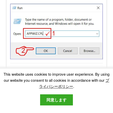
3
これにより、PCにインストールされているすべてのプロ
This website uses cookies to improve user experience
.
By using
グラムを含むウィンドウが開きます. 削除するプログラム
our website you consent to all cookies in accordance with our
プ
を選択します, を押して "
アンインストール
"
ライバシーポリシー
.
同意します