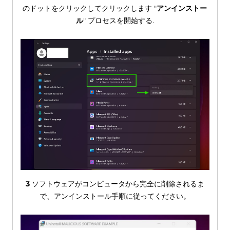
のドットをクリックしてクリックします "
アンインストー
ル
" プロセスを開始する.
3
ソフトウェアがコンピュータから完全に削除されるま
で、アンインストール手順に従ってください。