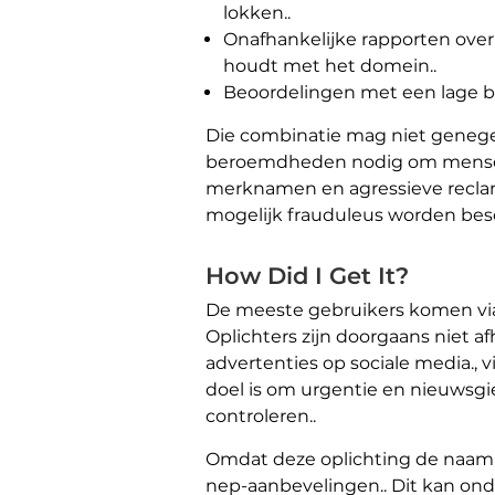
lokken..
Onafhankelijke rapporten over
houdt met het domein..
Beoordelingen met een lage be
Die combinatie mag niet genege
beroemdheden nodig om mensen o
merknamen en agressieve reclame
mogelijk frauduleus worden be
How Did I Get It?
De meeste gebruikers komen via 
Oplichters zijn doorgaans niet af
advertenties op sociale media., 
doel is om urgentie en nieuwsgie
controleren..
Omdat deze oplichting de naam v
nep-aanbevelingen.. Dit kan ond