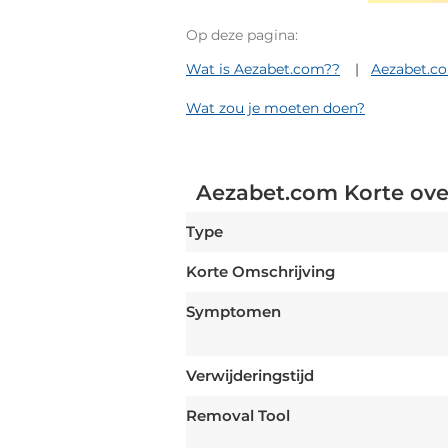
Op deze pagina:
Wat is Aezabet.com??
Aezabet.co
Wat zou je moeten doen?
Aezabet.com Korte ove
Type
Korte Omschrijving
Symptomen
Verwijderingstijd
Removal Tool