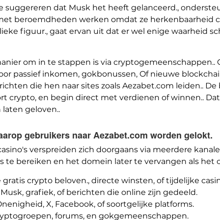
 suggereren dat Musk het heeft gelanceerd., ondersteun
 met beroemdheden werken omdat ze herkenbaarheid c
eke figuur., gaat ervan uit dat er wel enige waarheid sch
ier om in te stappen is via cryptogemeenschappen.. Ge
 voor passief inkomen, gokbonussen, Of nieuwe blockch
ichten die hen naar sites zoals Aezabet.com leiden.. De
t crypto, en begin direct met verdienen of winnen.. Dat i
 laten geloven..
arop gebruikers naar Aezabet.com worden gelokt.
 casino's verspreiden zich doorgaans via meerdere kanalen
rs te bereiken en het domein later te vervangen als het 
gratis crypto beloven., directe winsten, of tijdelijke cas
usk, grafiek, of berichten die online zijn gedeeld.
enigheid, X, Facebook, of soortgelijke platforms.
n cryptogroepen, forums, en gokgemeenschappen.