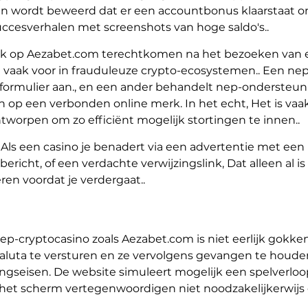
rin wordt beweerd dat er een accountbonus klaarstaat o
uccesverhalen met screenshots van hoge saldo's..
 op Aezabet.com terechtkomen na het bezoeken van e
t vaak voor in frauduleuze crypto-ecosystemen.. Een n
eformulier aan., en een ander behandelt nep-ondersteunin
chien op een verbonden online merk. In het echt, Het is
tworpen om zo efficiënt mogelijk stortingen te innen..
. Als een casino je benadert via een advertentie met een
ericht, of een verdachte verwijzingslink, Dat alleen al 
eren voordat je verdergaat..
-cryptocasino zoals Aezabet.com is niet eerlijk gokken.
aluta te versturen en ze vervolgens gevangen te houden
ingseisen. De website simuleert mogelijk een spelverloop.
op het scherm vertegenwoordigen niet noodzakelijkerwi