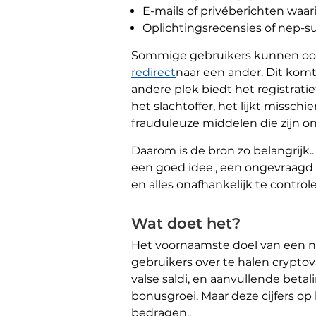
E-mails of privéberichten waa
Oplichtingsrecensies of nep-s
Sommige gebruikers kunnen ook
redirect
naar een ander. Dit kom
andere plek biedt het registrati
het slachtoffer, het lijkt miss
frauduleuze middelen die zijn on
Daarom is de bron zo belangrijk.
een goed idee., een ongevraagd b
en alles onafhankelijk te control
Wat doet het?
Het voornaamste doel van een nep
gebruikers over te halen cryptov
valse saldi, en aanvullende betal
bonusgroei, Maar deze cijfers 
bedragen..