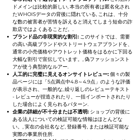
ドメインは比較的新しい, 本当の所有者は匿名化され
たWHOISデータの背後に隠れている, これは、十分
な数の被害者が苦情を訴えると消えてしまう短命の詐
欺店ではよくあることだ。.
ブランド品の非現実的な割引:
このサイトでは、需要
の高い高級ブランドやストリートウェアブランドを、
通常の小売価格やアウトレット価格をはるかに下回る
大幅な割引で宣伝しています。, 偽ファッションスト
アが使う典型的なルアー.
人工的に完璧に見えるオンサイトレビュー:
個々の製
品ページには「5点満点中4.8～4.9点」のような評価
が表示され、一般的な, 繰り返しのレビューテキスト
- レビューが捏造されたり、一括インポートされたり
した場合によく見られるパターン.
企業の詳細が不十分または不透明:
ショップの背後に
ある法人についての検証可能な情報はほとんどな
い。, 実在の会社名など, 登録番号, または検証可能な
実際の事業所住所.