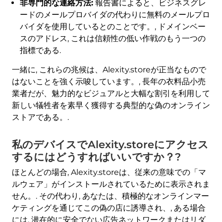
非専門的な連絡方法:
報告書によると、ビジネスグレ
ードのメールプロバイダの代わりに無料のメールプロ
バイダを使用しているとのことです。, ドメインベー
スのアドレス, これは信頼性の低い作戦のもう一つの
指標である.
一緒に, これらの兆候は、Alexity.storeが正当なもので
はないことを強く示唆しています。, 長年の衣料品小売
業者だが、魅力的なビジュアルと大幅な割引を利用して
新しい犠牲者を素早く獲得する典型的な偽のオンライン
ストアである。.
私のデバイスでAlexity.storeにアクセス
するにはどうすればいいですか？?
ほとんどの場合, Alexity.storeは、従来の意味での「マ
ルウェア」がインストールされているために表示されま
せん。. その代わり, あなたは、積極的なオンラインマー
ケティングを通じてこの偽の店に誘導され、, ある場合
には, 潜在的に安全でない広告ネットワークまたはリダ