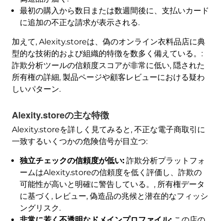
最初の購入から数日または数週間後に、支払いカード
に追加の不正な請求が表示される.
加えて, Alexity.storeは、偽のオンライン衣料品店に典
型的な技術的および組織的特徴を数多く備えている。:
詐欺分析ツールの信頼度スコアが非常に低い, 隠された
所有権の詳細, 製品ページや顧客レビューにおける疑わ
しいパターン.
Alexity.storeの主な特徴
Alexity.storeを詳しく見てみると, 不正な電子商取引に
一致するいくつかの危険信号が目立つ:
独立チェックの信頼度が低い:
詐欺分析プラットフォ
ームはAlexity.storeの信頼度を低く評価し、詐欺の
可能性が高いと明確に警告している。, 所有権データ
に基づく, レビュー, 偽造品の兆候と潜在的なフィッシ
ングリスク.
非常に若く不透明なドメインプロファイル:
この店の