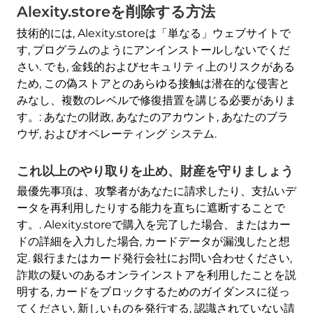
Alexity.storeを削除する方法
技術的には, Alexity.storeは「単なる」ウェブサイトで
す, プログラムのようにアンインストールしないでくだ
さい. でも, 金銭的およびセキュリティ上のリスクがある
ため, この偽ストアとのあらゆる接触は潜在的な侵害と
みなし、複数のレベルで修復措置を講じる必要がありま
す。: あなたの財政, あなたのアカウント, あなたのブラ
ウザ, およびオペレーティング システム.
これ以上のやり取りを止め、財産を守りましょう
最優先事項は、攻撃者があなたに請求したり、支払いデ
ータを再利用したりする能力を直ちに遮断することで
す。. Alexity.storeで購入を完了した場合、またはカー
ドの詳細を入力した場合, カードデータが漏洩したと想
定. 銀行またはカード発行会社にお問い合わせください,
詐欺の疑いのあるオンラインストアを利用したことを説
明する, カードをブロックするためのガイダンスに従っ
てください, 新しいものを発行する, 認識されていない請