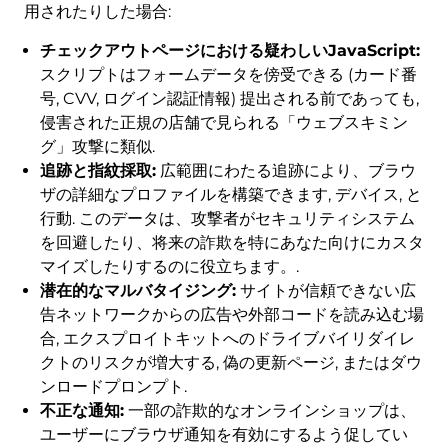
用されたりした場合:
チェックアウトページにおける疑わしいJavaScript:
スクリプトはフォームデータを傍受できる (カード番
号, CVV, ログイン認証情報) 提出される前であっても,
侵害された正規の店舗で見られる「ウェブスキミン
グ」攻撃に類似.
追跡と指紋採取:
広範囲にわたる追跡により、ブラウ
ザの詳細なプロファイルを構築できます, デバイス, と
行動. このデータは、攻撃者がセキュリティシステム
を回避したり、将来の詐欺を特にあなた向けにカスタ
マイズしたりするのに役立ちます。.
潜在的なマルバタイジング:
サイトが信頼できない広
告ネットワークからの広告や外部コードを読み込む場
合, エクスプロイトキットへのドライブバイリダイレ
クトのリスクが増大する, 偽の更新ページ, またはダウ
ンロードプロンプト.
不正な通知:
一部の詐欺的なオンラインショップは、
ユーザーにブラウザ通知を有効にするよう促してい