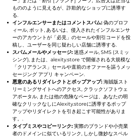
ー」または「割引 [ブランド] ブーツ,” 広告文は正当な
もののように見えるが、詐欺的なショップに誘導す
る.
インフルエンサーまたはコメントスパム:
偽のプロフ
ィール, ボット, あるいは、侵入されたインフルエンサ
ーのアカウントが「必見」のセールや割引コードを投
稿し、ユーザーを同じ疑わしい店舗に誘導する.
スパムメールやメッセージ:
迷惑メール, SMS (スミッ
シング), または、alexity.store で開催される大規模な
「クリアランス」セールや直前のオファーを謳うメッ
セージング アプリ キャンペーン.
悪意のあるリダイレクトとポップアップ:
海賊版スト
リーミングサイトへのアクセス, クラックソフトウェ
アポータル, または他の危険なページは、あなたの明
確なクリックなしにAlexity.storeに誘導するポップ
アップやリダイレクトを引き起こす可能性がありま
す。.
タイプミスやコピーリンク:
実際のブランドや小売業
者のドメインに似ているリンク, しかし微妙なスペル