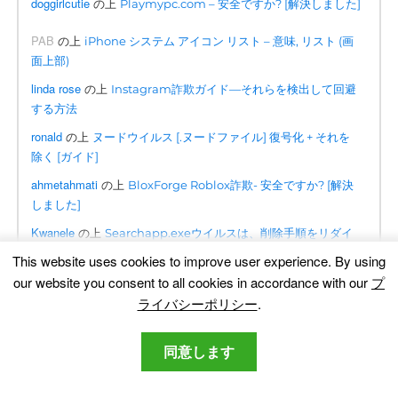
doggirlcutie
の上
Playmypc.com – 安全ですか? [解決しました]
PAB
の上
iPhone システム アイコン リスト – 意味, リスト (画
面上部)
linda rose
の上
Instagram詐欺ガイド—それらを検出して回避
する方法
ronald
の上
ヌードウイルス [.ヌードファイル] 復号化 + それを
除く [ガイド]
ahmetahmati
の上
BloxForge Roblox詐欺- 安全ですか? [解決
しました]
Kwanele
の上
Searchapp.exeウイルスは、削除手順をリダイ
レクトします [無料修正]
This website uses cookies to improve user experience
.
By using
Omogolo
の上
our website you consent to all cookies in accordance with our
プ
Phumpauk.com ウイルス除去ガイド
ライバシーポリシー
.
デニス
の上
Lottingem.com ポップアップマルウェア – 取り
外しガイド
同意します
june collette
の上
Consumerreward.netを即座に削除する