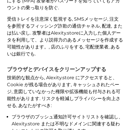
にする (MFA) 攻撃者がパスワードを知っていてもアカ
ウントの乗っ取りを防ぐ.
受信トレイを注意深く監視する, SMSメッセージ, 注文
を参照するフィッシング詐欺の通信チャネル, 配達, また
は払い戻し. 攻撃者はAlexity.storeに入力した個人デー
タを利用して、より説得力のあるメッセージを作成する
可能性があります。, 店のふりをする, 宅配便業者, ある
いは銀行でも.
ブラウザとデバイスをクリーンアップする
技術的な観点から, Alexity.store にアクセスすると、
Cookie が残る場合があります, キャッシュされたペー
ジ, 意図していなかった権限や拡張機能も付与される可
能性があります. リスクを軽減しプライバシーを向上さ
せる, あなたがすべき:
ブラウザのプッシュ通知許可サイトリストを確認し、
Alexity.store または不明なドメインに関連する疑わ