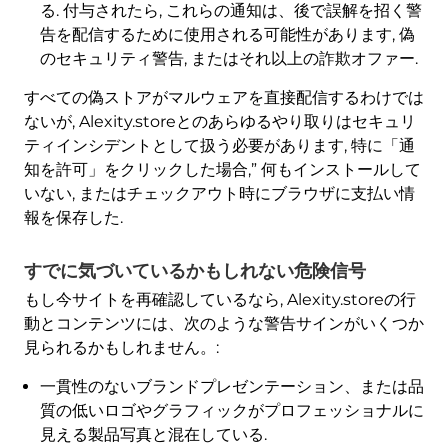
る. 付与されたら, これらの通知は、後で誤解を招く警
告を配信するために使用される可能性があります, 偽
のセキュリティ警告, またはそれ以上の詐欺オファー.
すべての偽ストアがマルウェアを直接配信するわけでは
ないが, Alexity.storeとのあらゆるやり取りはセキュリ
ティインシデントとして扱う必要があります, 特に「通
知を許可」をクリックした場合,” 何もインストールして
いない, またはチェックアウト時にブラウザに支払い情
報を保存した.
すでに気づいているかもしれない危険信号
もし今サイトを再確認しているなら, Alexity.storeの行
動とコンテンツには、次のような警告サインがいくつか
見られるかもしれません。:
一貫性のないブランドプレゼンテーション、または品
質の低いロゴやグラフィックがプロフェッショナルに
見える製品写真と混在している.