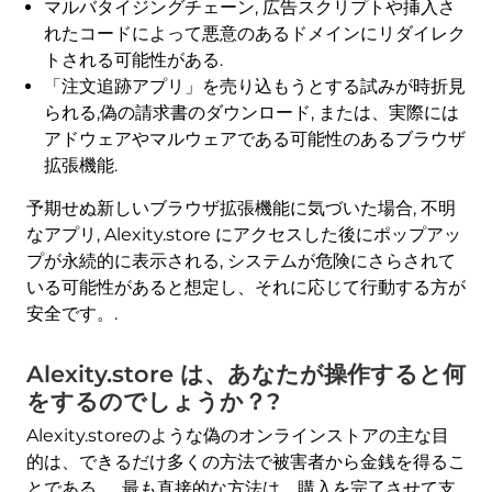
マルバタイジングチェーン, 広告スクリプトや挿入さ
れたコードによって悪意のあるドメインにリダイレク
トされる可能性がある.
「注文追跡アプリ」を売り込もうとする試みが時折見
られる,偽の請求書のダウンロード, または、実際には
アドウェアやマルウェアである可能性のあるブラウザ
拡張機能.
予期せぬ新しいブラウザ拡張機能に気づいた場合, 不明
なアプリ, Alexity.store にアクセスした後にポップアッ
プが永続的に表示される, システムが危険にさらされて
いる可能性があると想定し、それに応じて行動する方が
安全です。.
Alexity.store は、あなたが操作すると何
をするのでしょうか？?
Alexity.storeのような偽のオンラインストアの主な目
的は、できるだけ多くの方法で被害者から金銭を得るこ
とである。. 最も直接的な方法は、購入を完了させて支