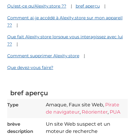
Qu'est-ce qu'Alexity.store ??
bref aperçu
Comment ai-je accédé à Alexity.store sur mon appareil
??
Que fait Alexity.store lorsque vous interagissez avec lui
??
Comment supprimer Alexity.store
Que devez-vous faire?
bref aperçu
Type
Arnaque, Faux site Web,
Pirate
de navigateur
,
Réorienter
,
PUA
brève
Un site Web suspect et un
description
moteur de recherche