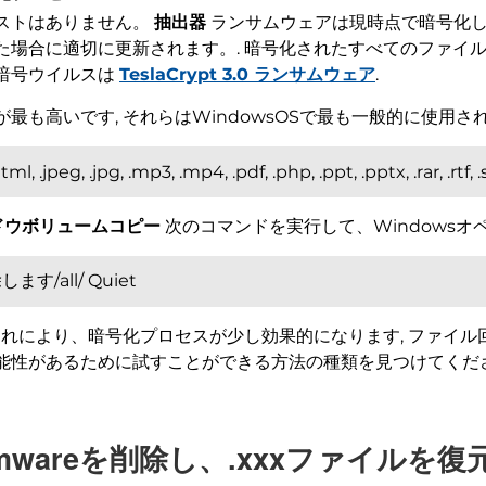
ストはありません。
抽出器
ランサムウェアは現時点で暗号化しよ
た場合に適切に更新されます。. 暗号化されたすべてのファイ
暗号ウイルスは
TeslaCrypt 3.0 ランサムウェア
.
最も高いです, それらはWindowsOSで最も一般的に使用さ
, .jpeg, .jpg, .mp3, .mp4, .pdf, .php, .ppt, .pptx, .rar, .rtf, .sq
ドウボリュームコピー
次のコマンドを実行して、Windowsオ
す/all/ Quiet
これにより、暗号化プロセスが少し効果的になります, ファイル回
能性があるために試すことができる方法の種類を見つけてくださ
ダウンロード
マルウェア除去ツール
ansomwareを削除し、.xxxファイルを