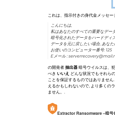
これは、指示付きの身代金メッセー
こんにちは,
私はあなたのすべての重要なデー
暗号化されたデータをハードディス
データを元に戻したい場合, あな
お使いのコンピューター番号: 125
Eメール : serverrecovery@mail.
の開発者
抽出器
暗号ウイルスは、犯
べき
いいえ
どんな状況でもそれらの
ことを保証するものではありません.
えるかもしれないので, より多くの
ません。.
Extractor Ransomware 