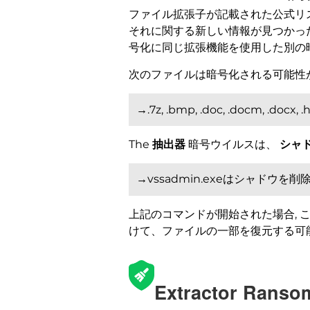
ファイル拡張子が記載された公式リ
それに関する新しい情報が見つかっ
号化に同じ拡張機能を使用した別の
次のファイルは暗号化される可能性が
→.7z, .bmp, .doc, .docm, .docx, .html
The
抽出器
暗号ウイルスは、
シャ
→vssadmin.exeはシャドウを削除しま
上記のコマンドが開始された場合, 
けて、ファイルの一部を復元する可
Extractor R