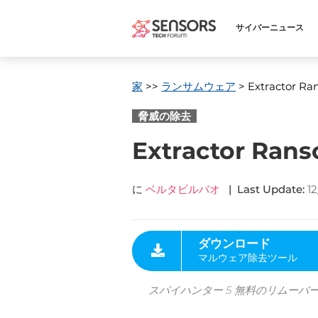
サイバーニュース
家
>>
ランサムウェア
> Extractor Ra
脅威の除去
Extractor R
に
ベルタビルバオ
|
Last Update
:
1
ダウンロード
マルウェア除去ツール
スパイハンター 5 無料のリムーバ