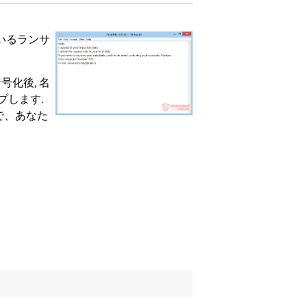
いるランサ
暗号化後, 名
プします.
で、あなた