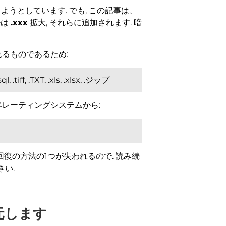
うとしています. でも, この記事は、
ルは
.xxx
拡大, それらに追加されます. 暗
れるものであるため:
l, .tiff, .TXT, .xls, .xlsx, .ジップ
ペレーティングシステムから:
復の方法の1つが失われるので. 読み続
い.
復元します