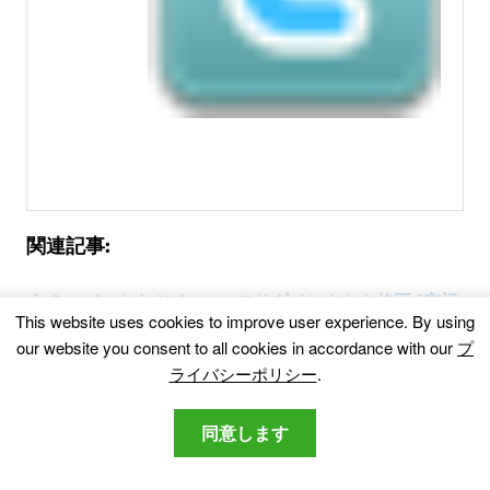
関連記事:
Google から Yahoo へのリダイレクトを修正 [究極
This website uses cookies to improve user experience
.
By using
の 2026 Chromeガイド]
Have you ever noticed your Google Chrome browser
our website you consent to all cookies in accordance with our
プ
suddenly switching..
.
ライバシーポリシー
.
Search.getsports.coリダイレクトを削除します
同意します
Search.getsports.co のメイン Web ページとブラウザーの既定