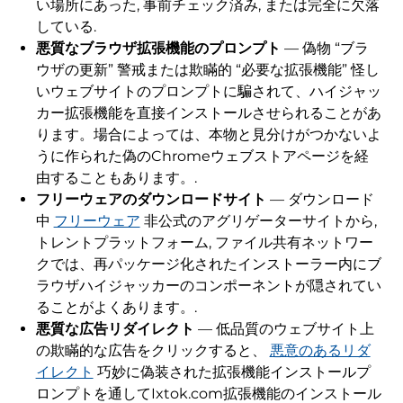
い場所にあった, 事前チェック済み, または完全に欠落
している.
悪質なブラウザ拡張機能のプロンプト
— 偽物 “ブラ
ウザの更新” 警戒または欺瞞的 “必要な拡張機能” 怪し
いウェブサイトのプロンプトに騙されて、ハイジャッ
カー拡張機能を直接インストールさせられることがあ
ります。場合によっては、本物と見分けがつかないよ
うに作られた偽のChromeウェブストアページを経
由することもあります。.
フリーウェアのダウンロードサイト
— ダウンロード
中
フリーウェア
非公式のアグリゲーターサイトから,
トレントプラットフォーム, ファイル共有ネットワー
クでは、再パッケージ化されたインストーラー内にブ
ラウザハイジャッカーのコンポーネントが隠されてい
ることがよくあります。.
悪質な広告リダイレクト
— 低品質のウェブサイト上
の欺瞞的な広告をクリックすると、
悪意のあるリダ
イレクト
巧妙に偽装された拡張機能インストールプ
ロンプトを通してIxtok.com拡張機能のインストール