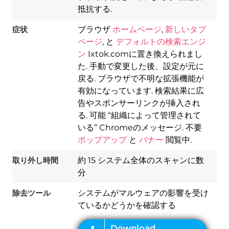
抵抗する.
症状
ブラウザ
ホームページ
,
新しいタブ
ページ
, と
デフォルトの検索エンジ
ン
Ixtok.comに置き換えられまし
た. 手動で変更した後、設定が元に
戻る. ブラウザで不明な拡張機能が
有効になっています. 検索結果に広
告やスポンサーリンクが挿入され
る. 可能 “組織によって管理されて
Download
いる” Chromeのメッセージ. 不要
Spy Hunter
ポップアップ
と
バナー
閲覧中.
取り外し時間
約 15 システム全体のスキャンに数
分
除去ツール
システムがマルウェアの影響を受け
ているかどうかを確認する