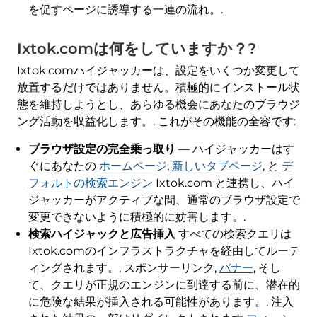
を促すページに誘導する一連の流れ。.
Ixtok.comは何をしていますか？?
Ixtok.comハイジャッカーは、設定をいくつか変更して
放置するだけではありません。積極的にインストール状
態を維持しようとし、あらゆる機会にあなたのブラウジ
ング活動を収益化します。. これがその機能の全容です:
ブラウザ設定の完全乗っ取り
— ハイジャッカーはす
ぐにあなたの
ホームページ
,
新しいタブページ
, と
デ
フォルトの検索エンジン
Ixtok.com と連携し、ハイ
ジャッカーがアクティブな間、通常のブラウザ設定で
変更できないように積極的に妨害します。.
検索ハイジャックと広告挿入
すべての検索クエリは
Ixtok.comのインフラストラクチャを経由してルーテ
ィングされます。, スポンサーリンク,
バナー
, そし
て、クエリが正規のエンジンに到達する前に、潜在的
に危険な結果が挿入される可能性があります。. 注入