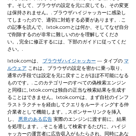
す。そして、ブラウザの設定を元に戻しても、その変更
は保持されません。. ブラウザハイジャッカーに感染し
てしまったので、適切に対処する必要があります。. こ
の記事を読んで、Ixtok.comとは何か、そしてなぜ自分
で削除するのが非常に難しいのかを理解してくださ
い。, 完全に修正するには、下部のガイドに従ってくだ
さい。.
Ixtok.comは、
ブラウザハイジャッカー
— タイプの
マ
ルウェア
これは、ブラウザの設定を密かに乗っ取り、
通常の手段では設定を元に戻すことがほぼ不可能になる
ものです。. このカテゴリーのすべての偽検索エンジン
と同様に, Ixtok.comは独自の正当な検索結果を生成す
ることはできません。Ixtok.comは、まず自社のインフ
ラストラクチャを経由してクエリをルーティングする仲
介業者として機能します。, スポンサーリンクを挿入
し、
悪意のある広告
実際のエンジンに渡す前に、結果
を処理します。. そこを通して検索するたびに、ハイジ
ャッカーの運営者に広告収入がもたらされ、同時にあな