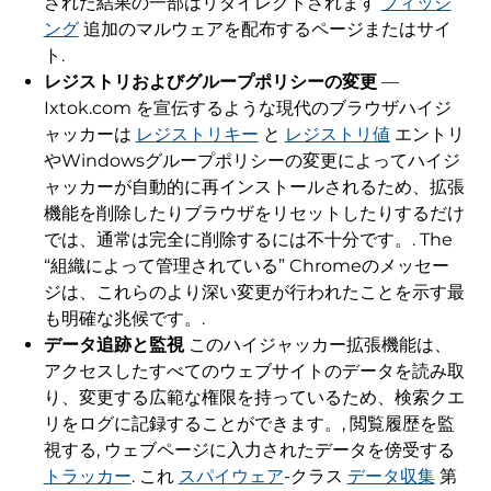
された結果の一部はリダイレクトされます
フィッシ
ング
追加のマルウェアを配布するページまたはサイ
ト.
レジストリおよびグループポリシーの変更
—
Ixtok.com を宣伝するような現代のブラウザハイジ
ャッカーは
レジストリキー
と
レジストリ値
エントリ
やWindowsグループポリシーの変更によってハイジ
ャッカーが自動的に再インストールされるため、拡張
機能を削除したりブラウザをリセットしたりするだけ
では、通常は完全に削除するには不十分です。. The
“組織によって管理されている” Chromeのメッセー
ジは、これらのより深い変更が行われたことを示す最
も明確な兆候です。.
データ追跡と監視
このハイジャッカー拡張機能は、
アクセスしたすべてのウェブサイトのデータを読み取
り、変更する広範な権限を持っているため、検索クエ
リをログに記録することができます。, 閲覧履歴を監
視する, ウェブページに入力されたデータを傍受する
トラッカー
. これ
スパイウェア
-クラス
データ収集
第