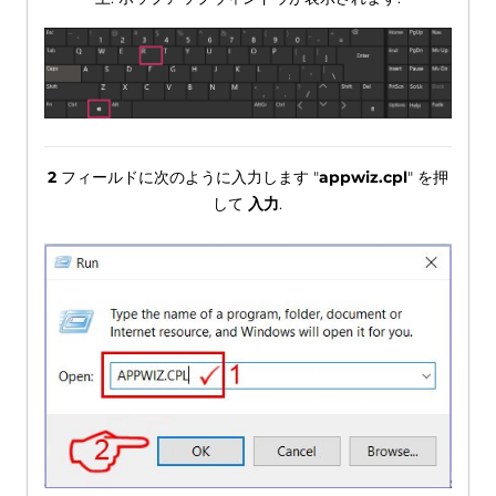
2
フィールドに次のように入力します "
appwiz.cpl
" を押
して
入力
.