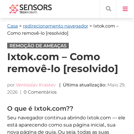
Casa
>
redirecionamento navegador
> Ixtok.com
–
Como removê-lo [resolvido]
REMOÇÃO DE AMEAÇAS
Ixtok.com – Como
removê-lo [resolvido]
por
Ventsislav Krastev
| Última atualização:
Maio 29,
2026
|
0 Comentários
O que é Ixtok.com??
Seu navegador continua abrindo Ixtok.com — ele
está aparecendo como sua página inicial., sua
nova página de guia, Ou seja, todas as suas