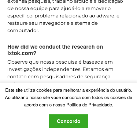
extensa pesquisa, trabalho árduo e a dedicação
de nossa equipe para ajudá-lo a remover o
específico, problema relacionado ao adware, e
restaure seu navegador e sistema de
computador.
How did we conduct the research on
Ixtok.com
?
Observe que nossa pesquisa é baseada em
investigações independentes. Estamos em
contato com pesquisadores de segurança
independentes, graças ao qual recebemos
Este site utiliza cookies para melhorar a experiência do usuário.
atualizações diárias sobre o malware mais
Ao utilizar o nosso site você concorda com todos os cookies de
recente, adware, e definições de sequestrador de
acordo com o nosso
Política de Privacidade
.
navegador.
além disso,
the research behind the Ixtok.com
Concordo
threat is backed with
VirusTotal
.
Para entender melhor esta ameaça online, por
favor, consulte os seguintes artigos que fornecem