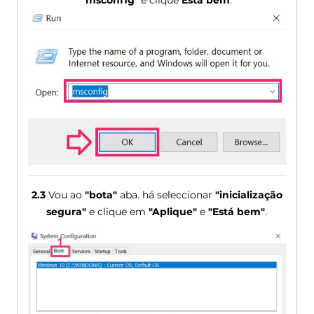
"
msconfig
" e clique
Está bem
.
2.3
Vou ao
"bota"
aba. há seleccionar
"inicialização
segura"
e clique em
"Aplique"
e
"Está bem"
.