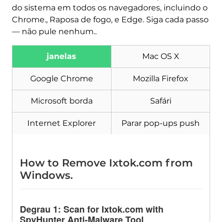
Baixar
do sistema em todos os navegadores, incluindo o
Remoção de Malware
Chrome., Raposa de fogo, e Edge. Siga cada passo
Ferramenta
— não pule nenhum..
janelas
Mac OS X
Google Chrome
Mozilla Firefox
Microsoft borda
Safári
Internet Explorer
Parar pop-ups push
How to Remove Ixtok.com from
Windows
.
Degrau 1:
Scan for Ixtok.com with
SpyHunter Anti-Malware Tool