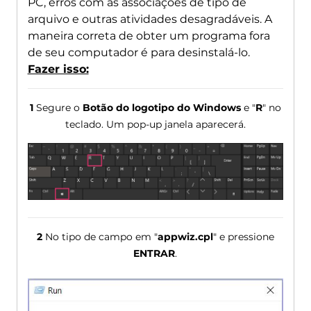
PC, erros com as associações de tipo de
arquivo e outras atividades desagradáveis. A
maneira correta de obter um programa fora
de seu computador é para desinstalá-lo.
Fazer isso:
1
Segure o
Botão do logotipo do Windows
e "
R
" no
teclado. Um pop-up janela aparecerá.
2
No tipo de campo em "
appwiz.cpl
" e pressione
ENTRAR
.