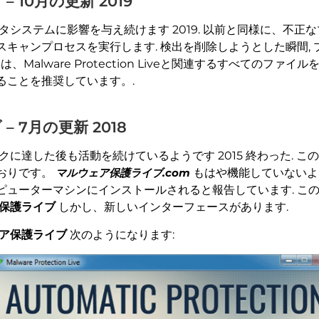
 10月の更新 2019
タシステムに影響を与え続けます 2019. 以前と同様に、不
キャンプロセスを実行します. 検出を削除しようとした瞬間,
、Malware Protection Liveと関連するすべてのフ
ることを推奨しています。.
 7月の更新 2018
クに達した後も活動を続けているようです 2015 終わった. 
おりです。
マルウェア保護ライブ.com
もはや機能していないよ
ピューターマシンにインストールされると報告しています. こ
保護ライブ
しかし、新しいインターフェースがあります.
ア保護ライブ
次のようになります: