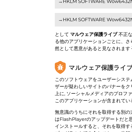
→HKLM SOFTWARE Wow6432Node
→HKLM SOFTWARE Wow6432Node 
として
マルウェア保護ライブ
不正な
る他のアプリケーションごとに、さら
然として悪意があると見なされます
マルウェア保護ライブ
このソフトウェアをユーザーシステム
ザーが疑わしいサイトのバナーをク
上に, ソーシャルメディアのプロフ
このアプリケーションが含まれてい
無意識のうちにそれを取得する別の方
はFlashPlayerのアップデー
インストールすると、それを取得する