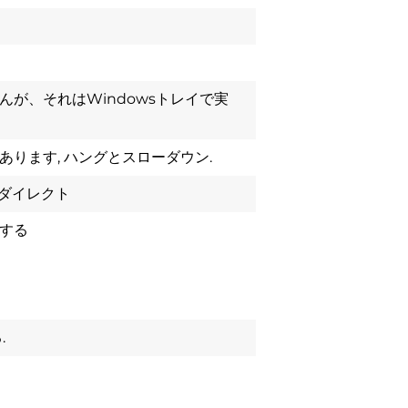
が、それはWindowsトレイで実
ります, ハングとスローダウン.
リダイレクト
する
.