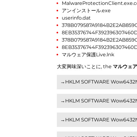
MalwareProtectionClient.exe.c
アンインストール.exe
userinfo.dat
378B079587A9184B2E2AB859
8EB35376744F392396307460
378B079587A9184B2E2AB859
8EB35376744F392396307460
マルウェア保護Live.lnk
大変興味深いことに, the
マルウェ
→HKLM SOFTWARE Wow6432Nod
→HKLM SOFTWARE Wow6432Nod
→HKLM SOFTWARE Wow6432Node