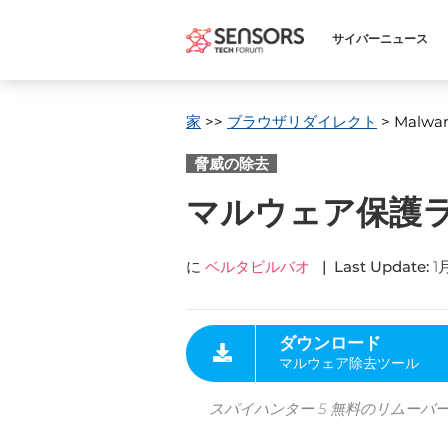
サイバーニュース
家
>>
ブラウザリダイレクト
> Malwar
脅威の除去
マルウェア保護ラ
に
ベルタビルバオ
|
Last Update
:
1月
ダウンロード
マルウェア除去ツール
スパイハンター 5 無料のリムーバ