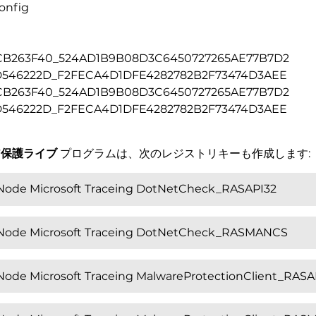
onfig
CB263F40_524AD1B9B08D3C6450727265AE77B7D2
D546222D_F2FECA4D1DFE4282782B2F73474D3AEE
CB263F40_524AD1B9B08D3C6450727265AE77B7D2
D546222D_F2FECA4D1DFE4282782B2F73474D3AEE
ア保護ライブ
プログラムは、次のレジストリキーも作成します:
e Microsoft Traceing DotNetCheck_RASAPI32
e Microsoft Traceing DotNetCheck_RASMANCS
 Microsoft Traceing MalwareProtectionClient_RASA