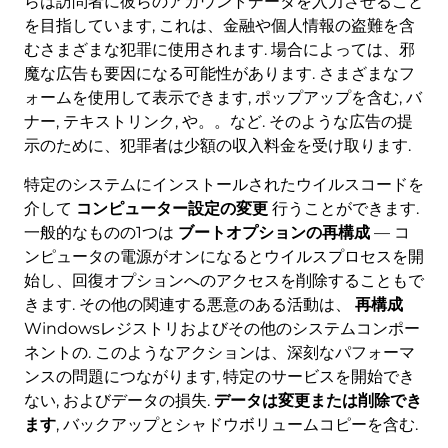
らは訪問者に彼らのアカウントデータを入力させること
を目指しています, これは、金融や個人情報の盗難を含
むさまざまな犯罪に使用されます. 場合によっては、邪
魔な広告も要因になる可能性があります. さまざまなフ
ォームを使用して表示できます, ポップアップを含む, バ
ナー, テキストリンク, や。。など. そのような広告の提
示のために、犯罪者は少額の収入料金を受け取ります.
特定のシステムにインストールされたウイルスコードを
介して
コンピューター設定の変更
行うことができます.
一般的なものの1つは
ブートオプションの再構成
— コ
ンピュータの電源がオンになるとウイルスプロセスを開
始し、回復オプションへのアクセスを削除することもで
きます. その他の関連する悪意のある活動は、
再構成
Windowsレジストリおよびその他のシステムコンポー
ネントの. このようなアクションは、深刻なパフォーマ
ンスの問題につながります, 特定のサービスを開始でき
ない, およびデータの損失.
データは変更または削除でき
ます
, バックアップとシャドウボリュームコピーを含む.