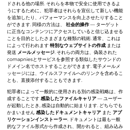
ドされる他の場所. それらを本物で安全に使用できるよ
うにするために、犯罪者はそれらを宣伝して新しい機能
を追加したり、パフォーマンスを向上させたりすること
ができます. 同様の方法は、
社会的操作
— ターゲット
に正当なコンテンツにアクセスしていると信じ込ませる
ことを目的としたさまざまな種類の戦術. 通常、これは
によって行われます
特別なウェブサイトの作成
または
発送
メールメッセージ
. それらの両方は、偽装された
comapniesとサービスを参照する類似したサウンドの
ドメイン名でホストすることができます. 電子メールメ
ッセージには、ウイルスファイルへのリンクを含めるこ
とも、直接添付することもできます.
犯罪者によって一般的に使用される別の感染戦略は、作
成することです
感染したファイルキャリア
— ユーザー
が起動したとき, 感染は自動的に始まります. どちらでも
かまいません
感染したドキュメントキャリア
また
アプ
リケーションインストーラー
. ドキュメントは最も一般
的なファイル形式から作成され、開かれると、組み込み