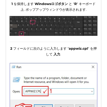
1
を保持します
Windowsロゴボタン
と "
R
" キーボード
上. ポップアップウィンドウが表示されます.
2
フィールドに次のように入力します "
appwiz.cpl
" を押
して
入力
.