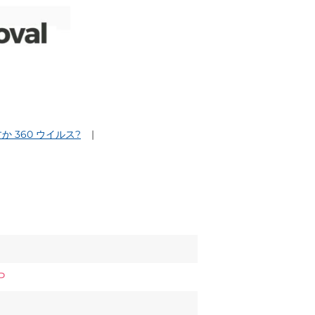
すか 360 ウイルス?
P