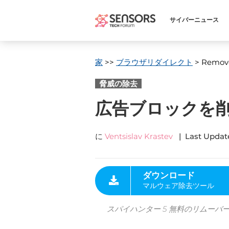
サイバーニュース
家
>>
ブラウザリダイレクト
> Remov
脅威の除去
広告ブロックを削除
に
Ventsislav Krastev
|
Last Updat
ダウンロード
マルウェア除去ツール
スパイハンター 5 無料のリムーバ