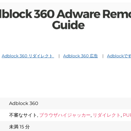
Adblock 360 リダイレクト
Adblock 360 広告
Adblockで
Adblock 360
Download
不審なサイト,
ブラウザハイジャッカー
,
リダイレクト
,
PU
Spy Hunter
未満 15 分