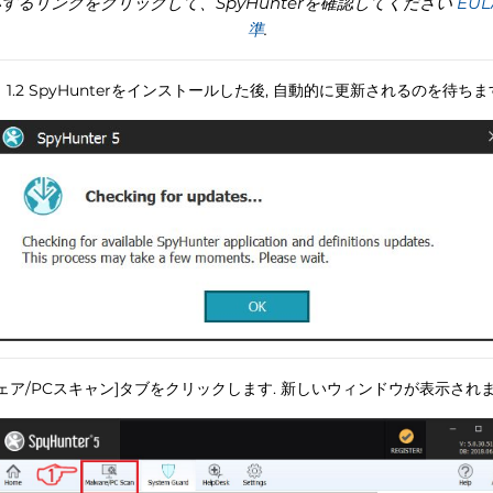
するリンクをクリックして、SpyHunterを確認してください
EUL
準
.
1.2 SpyHunterをインストールした後, 自動的に更新されるのを待ちま
ルウェア/PCスキャン]タブをクリックします. 新しいウィンドウが表示され