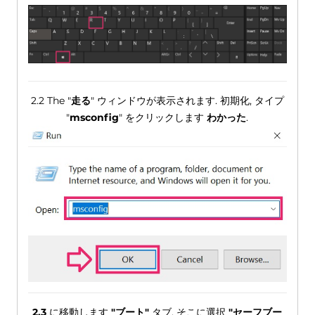
2.2 The "
走る
" ウィンドウが表示されます. 初期化, タイプ
"
msconfig
" をクリックします
わかった
.
2.3
に移動します
"ブート"
タブ. そこに選択
"セーフブー