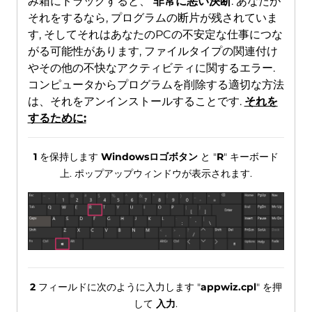
み箱にドラッグすると、
非常に悪い決断
. あなたが
それをするなら, プログラムの断片が残されていま
す, そしてそれはあなたのPCの不安定な仕事につな
がる可能性があります, ファイルタイプの関連付け
やその他の不快なアクティビティに関するエラー.
コンピュータからプログラムを削除する適切な方法
は、それをアンインストールすることです.
それを
するために:
1
を保持します
Windowsロゴボタン
と "
R
" キーボード
上. ポップアップウィンドウが表示されます.
2
フィールドに次のように入力します "
appwiz.cpl
" を押
して
入力
.