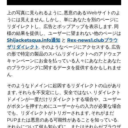
上の写真に見られるように, 悪意のあるWebサイトのよ
うには見えません, しかし、単にあなたを別のページに
リダイレクトし、広告とポップアップを表示します. 同
様の結果を提供し、ユーザーに望まれない他のページは
Shijacketsqua.info通知
と
Rex-news1.clubブラウ
ザリダイレクト
. そのようなページにアクセスする, 広告
の形で特定の製品のスパムリダイレクトへのアドウェア
キャンペーンにお金を払っている人々にあなたとあなた
のブラウジングに関するデータを提供するかもしれませ
ん.
そのようなドメインに起因するリダイレクトの山があり
ます, それらを不安定にし、安全ではない. リダイレクト
ドメインが一度だけリダイレクトする場合や、ユーザー
がボタンを押すためにユーザーからの入力が必要な場合
でも、リダイレクトがトリガーされます, それがまだ
PUPまたは悪意のある可能性があることを知っている.
それらについて何も知らずに、またはそれらがブラウザ