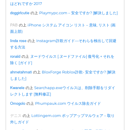
はどれですか 2017
doggirlcutie
の上
Playmypc.com – 安全ですか? [解決しました]
PAB
の上
iPhone システム アイコン リスト – 意味, リスト (画
面上部)
linda rose
の上
Instagram詐欺ガイド—それらを検出して回避
する方法
ronald
の上
ヌードウイルス [.ヌードファイル] 復号化 + それを
除く [ガイド]
ahmetahmati
の上
BloxForge Roblox詐欺- 安全ですか? [解決
しました]
Kwanele
の上
Searchapp.exeウイルスは、削除手順をリダイ
レクトします [無料修正]
Omogolo
の上
Phumpauk.com ウイルス除去ガイド
デニス
の上
Lottingem.com ポップアップマルウェア – 取り
外しガイド