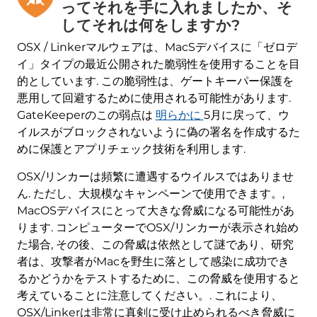
ってそれを手に入れましたか、そ
してそれは何をしますか?
OSX / Linkerマルウェアは、MacSデバイスに「ゼロデ
イ」タイプの最近公開された脆弱性を使用することを目
的としています. この脆弱性は、ゲートキーパー保護を
悪用して回避するために使用される可能性があります.
GateKeeperのこの弱点は
明らかに
5月に戻って、ウ
イルスがブロックされないように偽の署名を作成するた
めに保護とアプリチェック技術を利用します.
OSX/リンカーは頻繁に遭遇するウイルスではありませ
ん. ただし、大規模なキャンペーンで使用できます。,
MacOSデバイスにとって大きな脅威になる可能性があ
ります. コンピューターでOSX/リンカーが表示され始め
た場合, その後、この脅威は依然として謎であり、研究
者は、攻撃者がMacを野生に落として感染に成功でき
るかどうかをテストするために、この脅威を使用すると
考えていることに注意してください。. これにより、
OSX/Linkerは非常に真剣に受け止められるべき脅威に